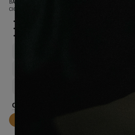
BAMBOU MASSIF VERNI HORIZONTAL MAT
CIOCCOLATO 96X15X960MM
Essence
:
Bambou
Finition
:
Verni
Compatible sol chauffant
:
Oui
Épaisseur totale
15mm
Largeur de lame
96mm
Couche d’sure
10
CARACTÉRISTIQUES
Telecharger la fiche technique