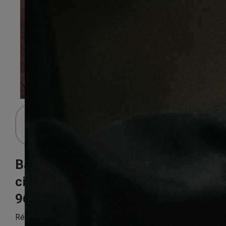
Connectez-vous pour accéder au panier.
Bambou
cioccolato
96X15X960mm
Référence:
BAMB3PP6137