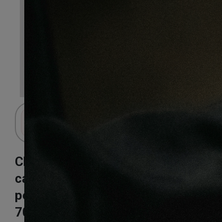
Connectez-vous pour accéder au panier.
Chêne pique
campagnard
pensylvania
70X14X500mm