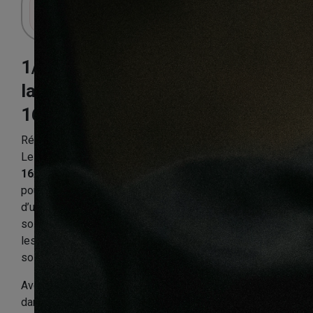
Connectez-vous pour accéder au panier.
1/4 de rond blanc
lame creuse mdf
16X16X2200mm
Référence:
1_46PP015
Le
quart de rond blanc lame creuse MDF
16x16x2200 mm
est un accessoire de finition pratique
pour obtenir un rendu propre et soigné après la pose
d’un parquet, d’un sol stratifié ou d’un revêtement de
sol intérieur. Il permet de masquer les petits espaces,
les joints de dilatation ou les raccords entre le mur et le
sol, tout en apportant une finition discrète et élégante.
Avec son coloris
blanc
, ce profilé s’intègre facilement
dans tous les styles d’intérieur. Il peut être posé en