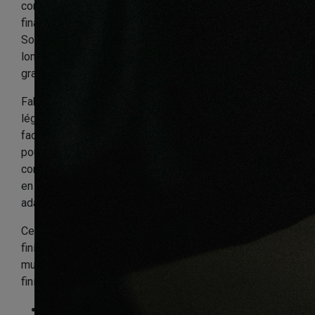
complément de plinthes blanches ou utilisé pour
finaliser une pièce avec un rendu net et harmonieux.
Son format
16 x 16 mm
reste discret, tandis que sa
longueur de
2200 mm
permet une pose efficace sur de
grandes surfaces.
Fabriqué en
MDF
, ce quart de rond offre une solution
légère, stable et simple à installer. Sa
pose collée
facilite la mise en œuvre et évite les fixations visibles,
pour un résultat plus esthétique. Il est également
compatible avec un
sol chauffant
et peut être utilisé
en
salle de bain
, à condition de respecter une pose
adaptée et une bonne protection contre l’humidité.
Ce
quart de rond blanc MDF
est idéal pour les
finitions de parquet, les contours de pièce, les bas de
murs ou les petits raccords décoratifs. Il apporte une
finition propre, moderne et professionnelle à votre sol.
Essence
:
Non