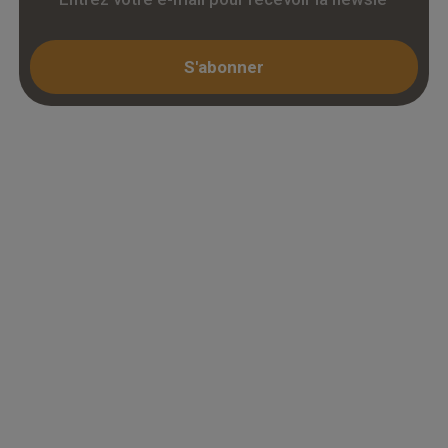
S'abonner
Espace professionnel
Mon compte / Connexion
Créer un compte (KBIS)
Juridique
Mentions légales
Conditions générales de vente
Politique de confidentialité