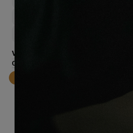
15mm
Largeur de lame
96mm
Couche d’sure
10
VOIR LA GALERIE
CARACTÉRISTIQUES
Telecharger la fiche technique
Recommandations pour une
installation parfaite