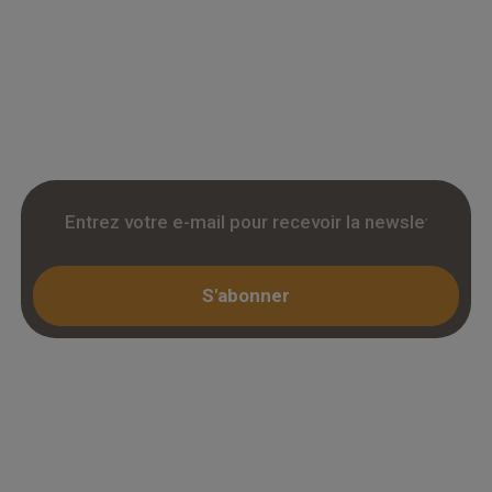
accedez a des tarifs remises sur le chene
massif, contrecollé et stratifie. Stock reel,
livraison chantier et retrait 3h. Inscription avec
KBIS.
S'abonner
Espace professionnel
Mon compte / Connexion