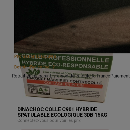
Promotions
Découvrir
Besoin d'un conseil ?
Retrait en magasin
Livraison dans toute la France
Paiement
DINACHOC COLLE C901 HYBRIDE
SPATULABLE ECOLOGIQUE 3DB 15KG
Connectez-vous pour voir les prix.