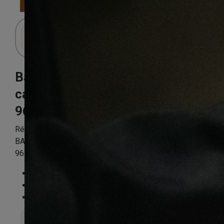
Connectez-vous pour accéder au panier.
Bambou vertical
cafe
96X15X960mm
Référence:
BAMB3PP6126D
BAMBOU MASSIF VERNI VERTICAL MAT CAFE
96X15X960MM
Essence
:
Bambou
Finition
:
Verni
Compatible sol chauffant
:
Oui
Épaisseur totale