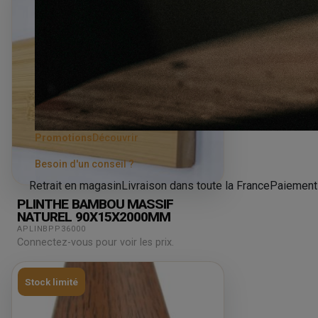
Promotions
Découvrir
Besoin d'un conseil ?
Retrait en magasin
Livraison dans toute la France
Paiement
PLINTHE BAMBOU MASSIF
NATUREL 90X15X2000MM
APLINBPP36000
Connectez-vous pour voir les prix.
Stock limité