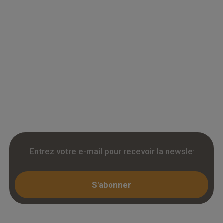
Grossiste en parquet pour professionnels :
accedez a des tarifs remises sur le chene
massif, contrecollé et stratifie. Stock reel,
livraison chantier et retrait 3h. Inscription avec
KBIS.
S'abonner