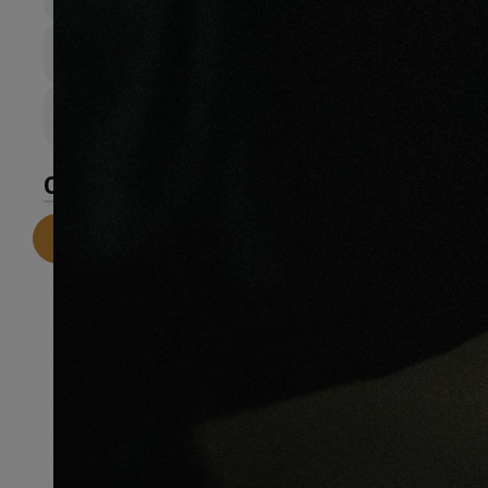
0mm
Largeur de lame
0mm
Couche d’sure
0
CARACTÉRISTIQUES
Telecharger la fiche technique