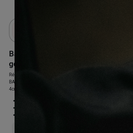
Connectez-vous pour accéder au panier.
Barre de seuil
gold 4cm 2.70ml
Référence:
BARRPP008
BARRE DE SEUIL GOLD JONCTION 2.70ML (69150)
4cm
Essence
:
Composite
Finition
:
Non
Compatible sol chauffant
:
Non
Épaisseur totale