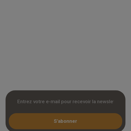
Grossiste en parquet pour professionnels :
accedez a des tarifs remises sur le chene
massif, contrecollé et stratifie. Stock reel,
livraison chantier et retrait 3h. Inscription avec
KBIS.
S'abonner