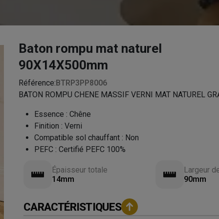
Baton rompu mat naturel
90X14X500mm
Référence:
BTRP3PP8006
BATON ROMPU CHENE MASSIF VERNI MAT NATUREL GRAD
Essence
:
Chêne
Finition
:
Verni
Compatible sol chauffant
:
Non
PEFC
:
Certifié PEFC 100%
Épaisseur totale
Largeur d
14mm
90mm
CARACTÉRISTIQUES