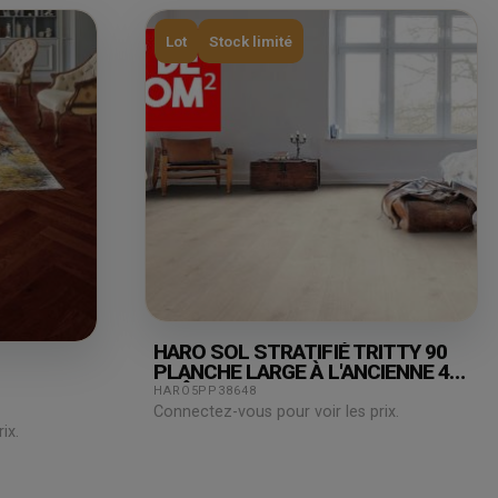
Lot
Stock limité
HARO SOL STRATIFIÉ TRITTY 90
PLANCHE LARGE À L'ANCIENNE 4V
CHÊNE SAVONA BLANC* SOFT
HARO5PP38648
MAT TOP CONNECT PRIX POUR LE
Connectez-vous pour voir les prix.
LOT DE 31,08M²
ix.