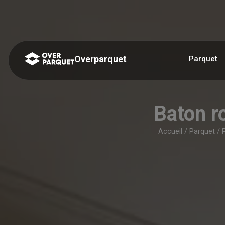
Panneau de gestion des cookies
Overparquet
Parquet
Baton 
Accueil
/
Parquet
/