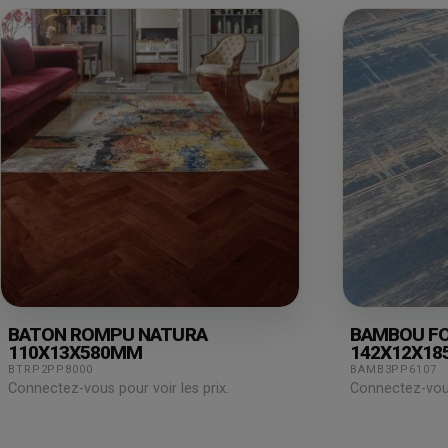
BATON ROMPU NATURA
BAMBOU FO
110X13X580MM
142X12X1
BTRP2PP8000
BAMB3PP6107
Connectez-vous pour voir les prix.
Connectez-vous 