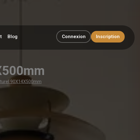
t
Blog
Connexion
Inscription
4X500mm
aturel 90X14X500mm