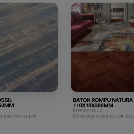
SSIL
BATON ROMPU NATURA
850MM
110X13X380MM
BTRP28PP000_3
pour voir les prix.
Connectez-vous pour voir les pr