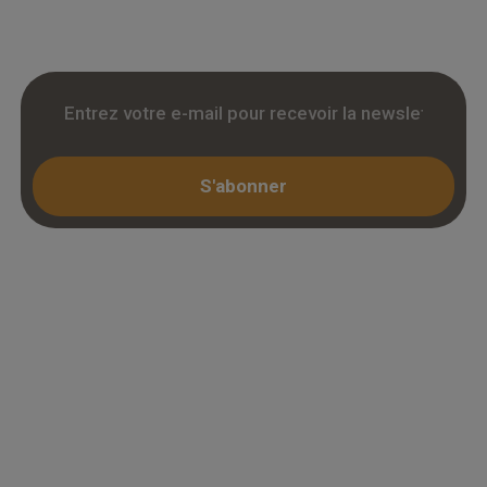
KBIS.
S'abonner
Espace professionnel
Mon compte / Connexion
Créer un compte (KBIS)
Juridique