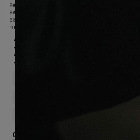
Référence:
BTRP3PP9030
BATON ROMPU CHENE MASSIF VERNI BROSSE PR
BIS SISI IMPERIAL 90X15X600mm – Certifié FSC
100%
Essence
:
Chêne
Finition
:
Verni
Compatible sol chauffant
:
Non
FSC®
:
Certifié FSC 100%
Épaisseur totale
15mm
Largeur de lame
90mm
Couche d’sure
6
CARACTÉRISTIQUES