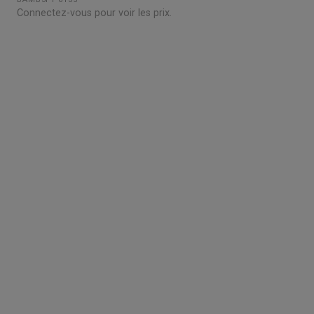
Connectez-vous pour voir les prix.
Grossiste en parquet pour professionnels :
accedez a des tarifs remises sur le chene
massif, contrecollé et stratifie. Stock reel,
livraison chantier et retrait 3h. Inscription avec