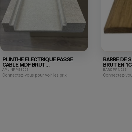
PLINTHE ELECTRIQUE PASSE
BARRE DE S
CABLE MDF BRUT
BRUT EN 1
19X110X2440MM
APLINPPE8005
BARDPPN263
Connectez-vous pour voir les prix.
Connectez-vous 