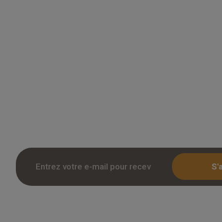
Grossiste en parquet pour professionnels 
des tarifs remises sur le chene massif, co
stratifie. Stock reel, livraison chantier et r
Inscription avec KBIS.
S'