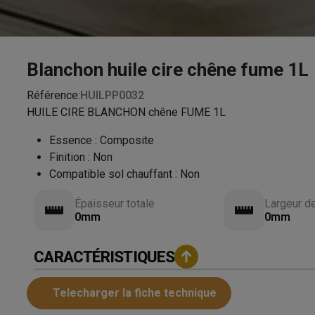
Blanchon huile cire chêne fume 1L
Référence:
HUILPP0032
HUILE CIRE BLANCHON chêne FUME 1L
Essence
:
Composite
Finition
:
Non
Compatible sol chauffant
:
Non
Épaisseur totale
Largeur d
0mm
0mm
CARACTÉRISTIQUES
Telecharger la fiche technique