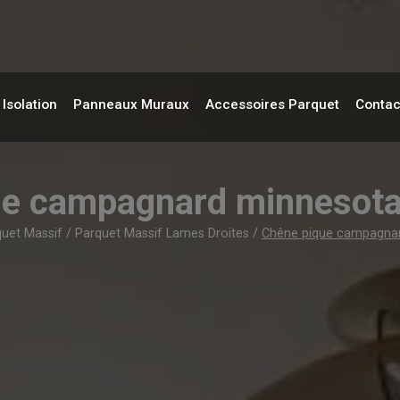
Isolation
Panneaux Muraux
Accessoires Parquet
Contac
ue campagnard minneso
uet Massif
/
Parquet Massif Lames Droites
/
Chêne pique campagna