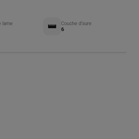
e lame
Couche d’sure
6