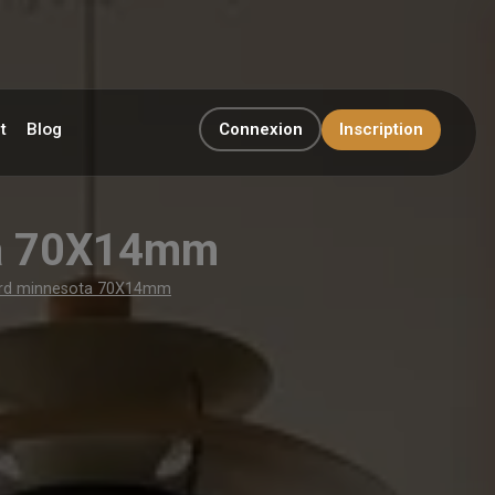
t
Blog
Connexion
Inscription
ta 70X14mm
rd minnesota 70X14mm