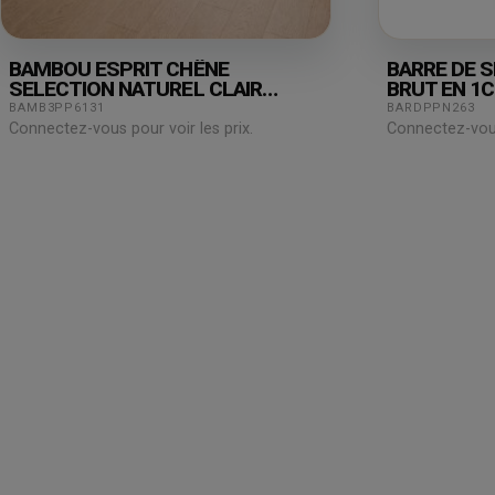
BAMBOU ESPRIT CHÊNE
BARRE DE S
SELECTION NATUREL CLAIR
BRUT EN 1
158X15X2000MM
BAMB3PP6131
BARDPPN263
Connectez-vous pour voir les prix.
Connectez-vous 