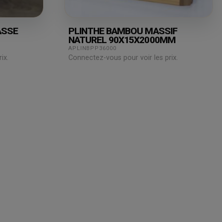
ASSE
PLINTHE BAMBOU MASSIF
NATUREL 90X15X2000MM
APLINBPP36000
ix.
Connectez-vous pour voir les prix.
Juridique
Assistance
& Technique
Mentions légales
Blog
Conditions générales de
vente