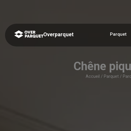
Panneau de gestion des cookies
Overparquet
Parquet
Chêne piq
Accueil
/
Parquet
/
Parq