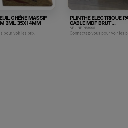
EUIL CHÊNE MASSIF
PLINTHE ELECTRIQUE P
CM 2ML 35X14MM
CABLE MDF BRUT
19X110X2440MM
APLINPPE8005
pour voir les prix.
Connectez-vous pour voir les pr
Espace
professionnel
Mon compte /
Connexion