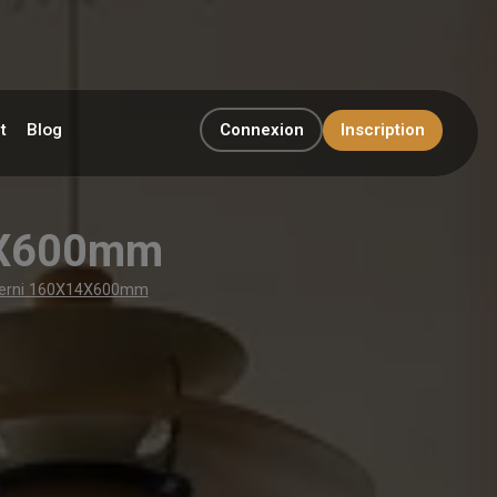
t
Blog
Connexion
Inscription
14X600mm
 verni 160X14X600mm