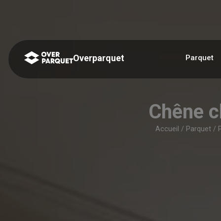
Panneau de gestion des cookies
Overparquet
Parquet
Chêne c
Accueil
/
Parquet
/