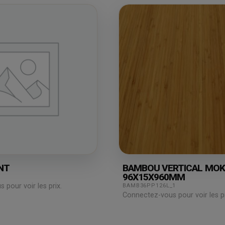
NT
BAMBOU VERTICAL MOK
96X15X960MM
pour voir les prix.
BAMB36PP126L_1
Connectez-vous pour voir les pr