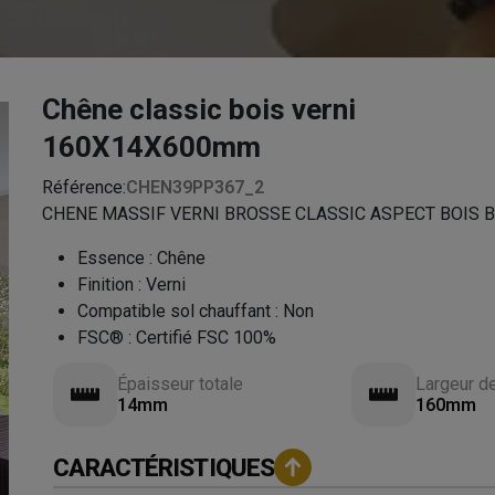
Chêne classic bois verni
160X14X600mm
Référence:
CHEN39PP367_2
CHENE MASSIF VERNI BROSSE CLASSIC ASPECT BOIS BR
Essence
:
Chêne
Finition
:
Verni
Compatible sol chauffant
:
Non
FSC®
:
Certifié FSC 100%
Épaisseur totale
Largeur d
14mm
160mm
CARACTÉRISTIQUES