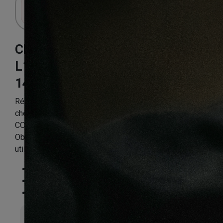
Connectez-vous pour accéder au panier.
Chêne cologne
L1820MM
145X14.2X1820mm
Référence:
CHENFPP2665
chêne CONTRECOLLE RUSTIQUE huilé brossé
COLOGNE 145×14.2x L1820mm
Obligatoire : Application d’huile-cire dès la 1ère
utilisation
Essence
:
Chêne
Finition
:
Huilé
Compatible sol chauffant
:
Non
Épaisseur totale