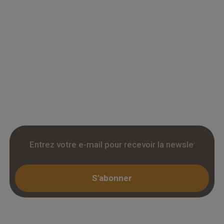
Grossiste en parquet pour professionnels :
accedez a des tarifs remises sur le chene
massif, contrecollé et stratifie. Stock reel,
livraison chantier et retrait 3h. Inscription avec
KBIS.
S'abonner