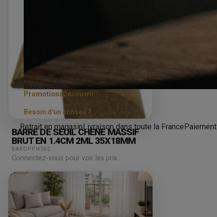
Promotions
Découvrir
Besoin d'un conseil ?
Retrait en magasin
Livraison dans toute la France
Paiement
BARRE DE SEUIL CHÊNE MASSIF
BRUT EN 1.4CM 2ML 35X18MM
BARDPPN262
Connectez-vous pour voir les prix.