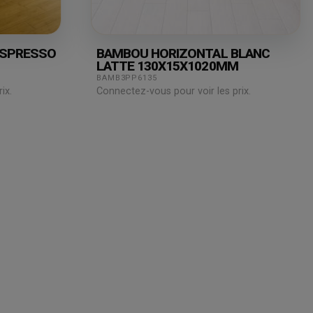
ESPRESSO
BAMBOU HORIZONTAL BLANC
LATTE 130X15X1020MM
BAMB3PP6135
ix.
Connectez-vous pour voir les prix.
Juridique
Assistance
& Technique
Mentions légales
Blog
Conditions générales de