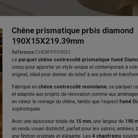
Chêne prismatique prbis diamond
190X15X219.39mm
Référence:
CHENFPP39021
Le
parquet chêne contrecollé prismatique fumé Dia
conçu pour apporter un style unique et contemporain à votr
original, idéal pour donner du relief à une pièce et transfor
Fabriqué en
chêne contrecollé monolame
, ce parquet c
et adaptée aux projets de rénovation comme aux aménage
en valeur le veinage du chêne, tandis que l’aspect
fumé D
sophistiquée.
Avec une épaisseur totale de
15 mm
, une largeur de
190 
un rendu visuel distinctif, parfait pour les salons, entré
une finition originale et élégante. Les
4 chanfreins
soulign