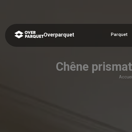
Panneau de gestion des cookies
Overparquet
Parquet
Chêne prisma
Accuei