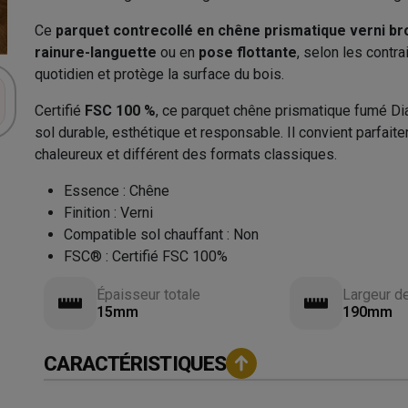
Ce
parquet contrecollé en chêne prismatique verni b
rainure-languette
ou en
pose flottante
, selon les contrai
quotidien et protège la surface du bois.
Certifié
FSC 100 %
, ce parquet chêne prismatique fumé Di
sol durable, esthétique et responsable. Il convient parfait
chaleureux et différent des formats classiques.
Essence
:
Chêne
Finition
:
Verni
Compatible sol chauffant
:
Non
FSC®
:
Certifié FSC 100%
Épaisseur totale
Largeur d
15mm
190mm
CARACTÉRISTIQUES