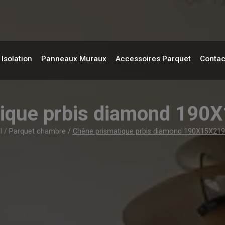
Isolation
Panneaux Muraux
Accessoires Parquet
Contac
tique prbis diamond 19
l
/
Parquet chambre
/
Chêne prismatique prbis diamond 190X15X2