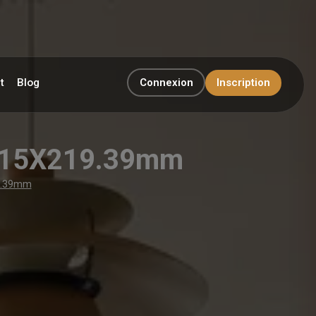
t
Blog
Connexion
Inscription
0X15X219.39mm
19.39mm