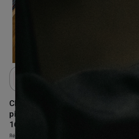
Connectez-vous pour accéder au panier.
Chêne country
piqué sahara
160X14X2100mm
Référence:
CHEN39PP289_2