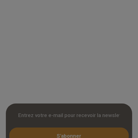
Grossiste en parquet pour professionnels :
accedez a des tarifs remises sur le chene
massif, contrecollé et stratifie. Stock reel,
livraison chantier et retrait 3h. Inscription avec
KBIS.
S'abonner