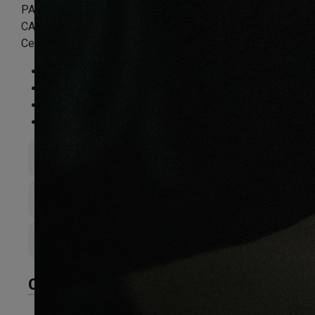
PARQUET CHÊNE MASSIF VERNI BROSSÉ COUNTRY
CAMPAGNE PIQUÉ SAHARA – 160 x 14 x 2100 mm –
Certifié FSC 100 %
Essence
:
Chêne
Finition
:
Verni
Compatible sol chauffant
:
Non
FSC®
:
Certifié FSC 100%
Épaisseur totale
14mm
Largeur de lame
160mm
Couche d’sure
6
CARACTÉRISTIQUES