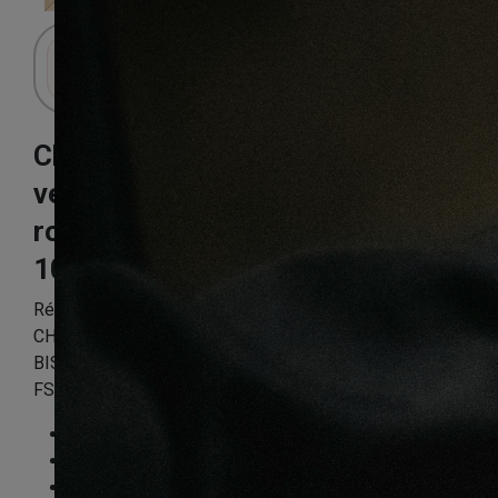
Connectez-vous pour accéder au panier.
Chêne dalles
versailles cour du
roi
1000X1000X15mm
Référence:
VERF3PP9006
CHÊNE DALLES VERSAILLES COUR DU ROI VERNI PR
BIS 1000x1000x15mm 4mm de couche d’usure Certifié
FSC Mix Credit
Essence
:
Chêne
Finition
:
Verni
Compatible sol chauffant
:
Non