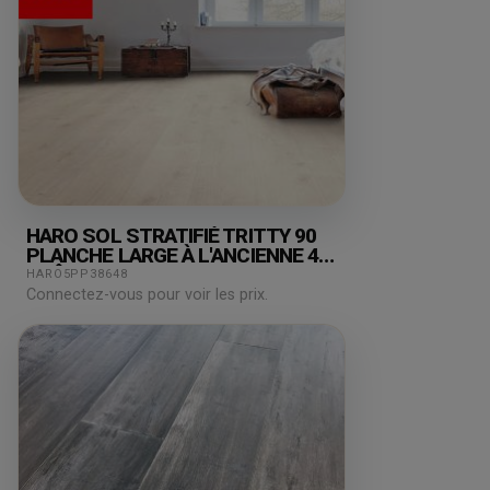
HARO SOL STRATIFIÉ TRITTY 90
PLANCHE LARGE À L'ANCIENNE 4V
CHÊNE SAVONA BLANC* SOFT
HARO5PP38648
MAT TOP CONNECT PRIX POUR LE
Connectez-vous pour voir les prix.
LOT DE 31,08M²