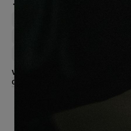
FSC®
:
Certifié FSC Mix Credit
Épaisseur totale
15mm
Largeur de lame
1 000mm
Couche d’sure
6
VOIR LA GALERIE
CARACTÉRISTIQUES