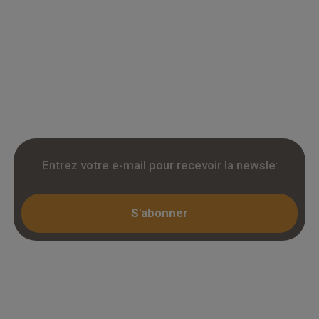
Grossiste en parquet pour professionnels :
accedez a des tarifs remises sur le chene
massif, contrecollé et stratifie. Stock reel,
livraison chantier et retrait 3h. Inscription avec
KBIS.
S'abonner
Espace professionnel