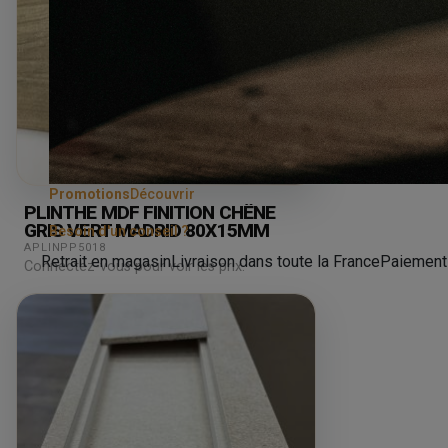
Promotions
Découvrir
PLINTHE MDF FINITION CHÊNE
GRIS VERT MADRID 80X15MM
Besoin d'un conseil ?
APLINPP5018
Retrait en magasin
Livraison dans toute la France
Paiement
Connectez-vous pour voir les prix.