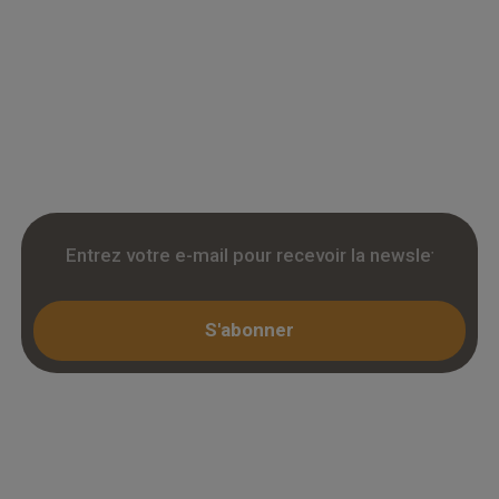
Grossiste en parquet pour professionnels :
accedez a des tarifs remises sur le chene
massif, contrecollé et stratifie. Stock reel,
livraison chantier et retrait 3h. Inscription avec
KBIS.
S'abonner
Espace professionnel