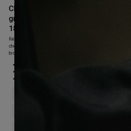
Chêne flottant
gris idaho
180X15.5mm
Référence:
CHENFPP3602
chêne FLOTTANT RUSTIQUE GRIS IDAHO VERNI
brossé 180×15.5mm – LOT DE 14M²
Essence
:
Chêne
Finition
:
Verni
Compatible sol chauffant
:
Non
Épaisseur totale
16mm
Largeur de lame
180mm
Couche d’sure
6