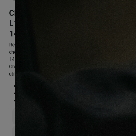
Chêne gris
L1820MM
145X14.2X1820mm
Référence:
CHENFPP2661
chêne CONTRECOLLE RUSTIQUE huilé GRIS brossé –
145×14.2x L1820mm
Obligatoire : Application d’huile-cire dès la 1ère
utilisation
Essence
:
Chêne
Finition
:
Huilé
Compatible sol chauffant
:
Non
Épaisseur totale
14mm
Largeur de lame