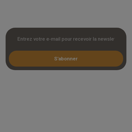
livraison chantier et retrait 3h. Inscription avec
KBIS.
S'abonner
Espace professionnel
Mon compte / Connexion
Créer un compte (KBIS)
Juridique