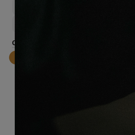
Largeur de lame
122mm
Couche d’sure
6
CARACTÉRISTIQUES
Telecharger la fiche technique
Recommandations pour une
installation parfaite