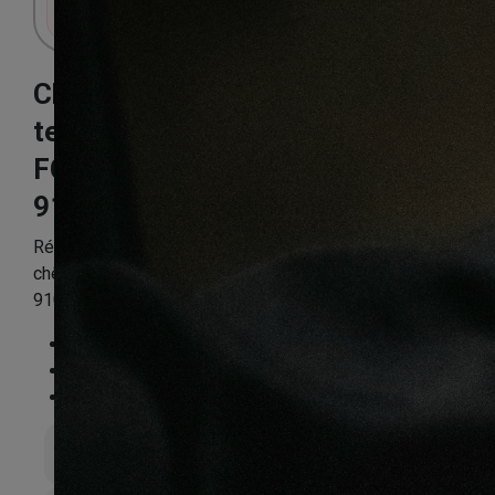
Connectez-vous pour accéder au panier.
Chêne martele
teinte armagnac
FCHS030
910X122X14mm
Référence:
CHENPP0303
chêne Contrecollé MARTELE Verni TEINTE ARMAGNAC
910x122x14 FCHS030 LOT DE 1,88M2
Essence
:
Chêne
Finition
:
Verni
Compatible sol chauffant
:
Non
Épaisseur totale
14mm