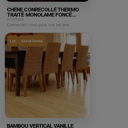
CHÊNE CONRECOLLÉ THERMO
TRAITÉ MONOLAME FONCÉ
120X13.5MM
517PP602
Connectez-vous pour voir les prix.
Lot
Stock limité
BAMBOU VERTICAL VANILLE