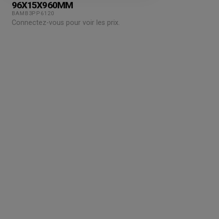
96X15X960MM
BAMB3PP6120
Connectez-vous pour voir les prix.
Grossiste en parquet pour professionnels :
accedez a des tarifs remises sur le chene
massif, contrecollé et stratifie. Stock reel,