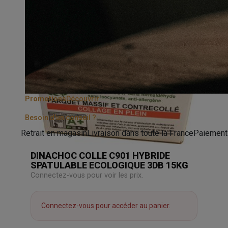
Promotions
Découvrir
Besoin d'un conseil ?
Retrait en magasin
Livraison dans toute la France
Paiement
DINACHOC COLLE C901 HYBRIDE
SPATULABLE ECOLOGIQUE 3DB 15KG
Connectez-vous pour voir les prix.
Connectez-vous pour accéder au panier.