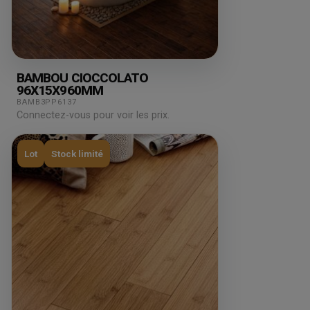
BAMBOU CIOCCOLATO
96X15X960MM
BAMB3PP6137
Connectez-vous pour voir les prix.
Lot
Stock limité