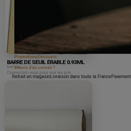
Promotions
Découvrir
BARRE DE SEUIL ÉRABLE 0.93ML
BAPPR6
Besoin d'un conseil ?
Connectez-vous pour voir les prix.
Retrait en magasin
Livraison dans toute la France
Paiement