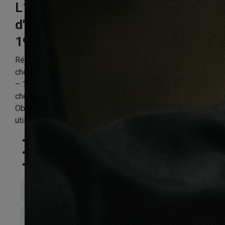
L1820MM couche
d'usure de
190X22X1820mm
Référence:
CHENFPP2676
chêne CONTRECOLLE RUSTIQUE huilé MERLOT brossé
– 190x22x L1820mm Couche d’usure de 6mm de
chêne
Obligatoire : Application d’huile-cire dès la 1ère
utilisation
Essence
:
Chêne
Finition
:
Huilé
Compatible sol chauffant
:
Non
Épaisseur totale
22mm
Largeur de lame
190mm