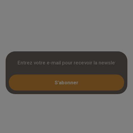
Grossiste en parquet pour professionnels :
accedez a des tarifs remises sur le chene
massif, contrecollé et stratifie. Stock reel,
livraison chantier et retrait 3h. Inscription avec
KBIS.
S'abonner
Espace professionnel
Mon compte / Connexion