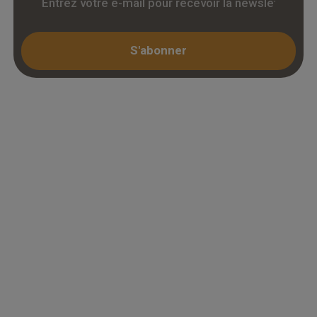
S'abonner
Espace professionnel
Mon compte / Connexion
Créer un compte (KBIS)
Juridique
Mentions légales
Conditions générales de vente