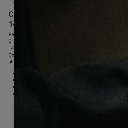
Chêne miel
140X20.4X1600mm
Référence:
CHEN2PP9316
CHENE MASSIF HUILE BROSSE RUSTIQUE MIEL PURE
140×20.4 x 1600-2000mm Certifié FSC 100 %
Obligatoire : Application d’huile-cire dès la 1ère
utilisation
Essence
:
Chêne
Finition
:
Huilé
Compatible sol chauffant
:
Non
FSC®
:
Certifié FSC 100%
Épaisseur totale
20mm
Largeur de lame
140mm