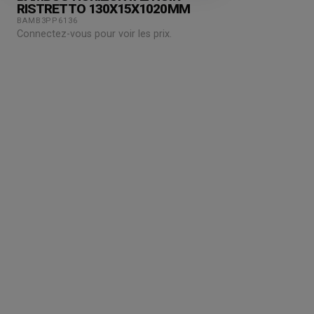
RISTRETTO 130X15X1020MM
BAMB3PP6136
Connectez-vous pour voir les prix.
Grossiste en parquet pour professionnels :
accedez a des tarifs remises sur le chene
massif, contrecollé et stratifie. Stock reel,