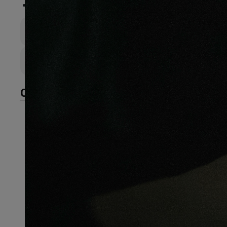
FSC®
:
Certifié FSC 100%
Épaisseur totale
20mm
Largeur de lame
200mm
CARACTÉRISTIQUES