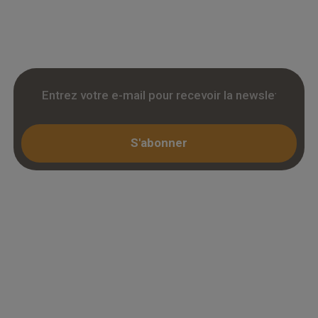
livraison chantier et retrait 3h. Inscription avec
KBIS.
S'abonner
Espace professionnel
Mon compte / Connexion
Créer un compte (KBIS)