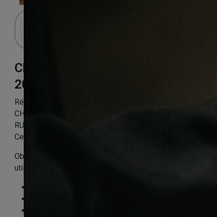
Connectez-vous pour accéder au panier.
Chêne miel
200X20X400mm
Référence:
CHEN2PP9315
CHENE MASSIF HUILE MIEL PURE
RUSTIQUE/MARKANT/NATURE 200X20X400-1100mm
Certifié FSC 100 %
Obligatoire : Application d’huile-cire dès la 1ère
utilisation
Essence
:
Chêne
Finition
:
Huilé
Compatible sol chauffant
:
Non