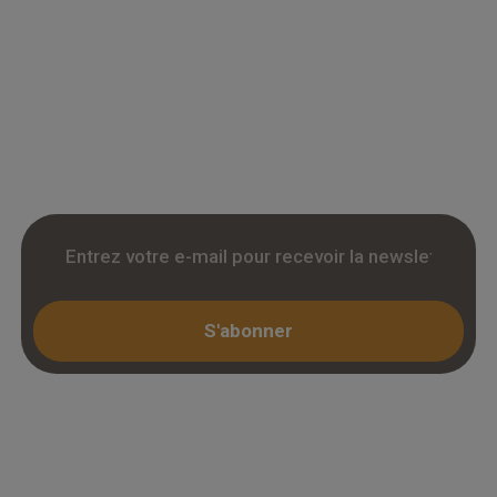
Grossiste en parquet pour professionnels :
accedez a des tarifs remises sur le chene
massif, contrecollé et stratifie. Stock reel,
livraison chantier et retrait 3h. Inscription avec
KBIS.
S'abonner
Espace professionnel