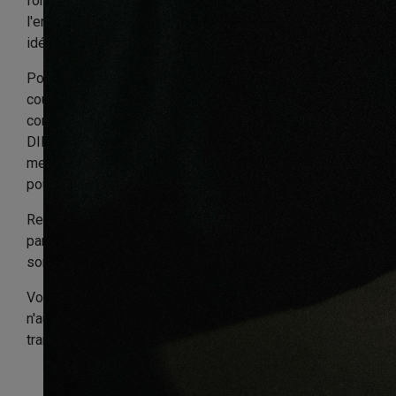
format de planche en 160mm de large qui donnera de
l'envergure à vos pièces, avec une épaisseur de 15mm
idéal pour un premier achat sur le long terme.
Pour un meilleur confort pensez à installer notre sous
couche d'isolation phonique et DINACHOC S801
combinée à notre colle hybride spatulable écologique
DINACHOC C901 en double encollage afin d’obtenir les
meilleurs résultats possible aussi bien pour vous que
pour vos voisins.
Recommandation: n'oubliez pas de bien huiler votre
parquet avec notre huile cire Shemenwood, une fois
son installation terminée.
Votre parquet Premibel sera bien protéger, vous
n'aurez pas les meubles pour vous gêner et vous serez
tranquille jusqu'à la prochaine couche d'huile à passer.