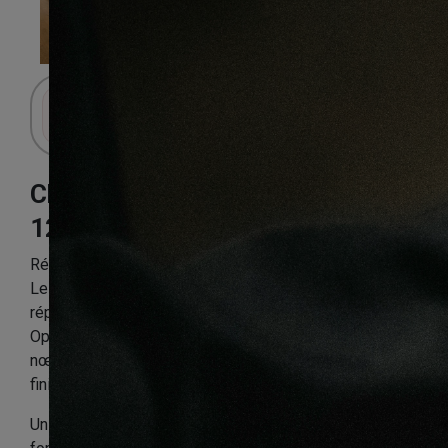
Connectez-vous pour accéder au panier.
Chêne noisette
120X15mm
Référence:
CHEN2PP9280
Le parquet massif chêne huilé est de plus en plus
répandu grâce à sa texture et à sa facilité d'entretien.
Optez pour ce type de parquet rustique avec des
nœuds qui donneront du charme à votre pièce pour une
finition contemporaine et authentique.
Un grand classique des parquets modernisés dans un