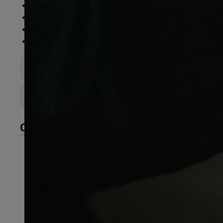
Essence
:
Chêne
Finition
:
Huilé
Compatible sol chauffant
:
Non
FSC®
:
Certifié FSC 100%
Épaisseur totale
20mm
Largeur de lame
180mm
CARACTÉRISTIQUES