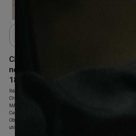
Connectez-vous pour accéder au panier.
Chêne piqué mat
noix de coco
180X20X400mm
Référence:
CHEN2PP9324
CHENE MASSIF CAMPAGNE Piqué HUILE BROSSE
MAT NOIX DE COCO GO4 180X20X400mm A 2200mm
Certifié FSC 100 %
Obligatoire : Application d’huile-cire dès la 1ère
utilisation