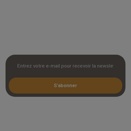
Grossiste en parquet pour professionnels :
accedez a des tarifs remises sur le chene
massif, contrecollé et stratifie. Stock reel,
livraison chantier et retrait 3h. Inscription avec
KBIS.
S'abonner
Espace professionnel
Mon compte / Connexion