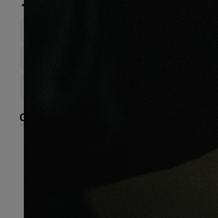
FSC®
:
Certifié FSC 100%
Épaisseur totale
14mm
Largeur de lame
120mm
Couche d’sure
6
CARACTÉRISTIQUES