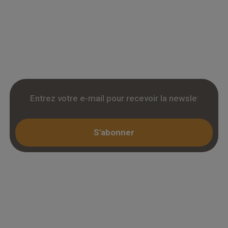
accedez a des tarifs remises sur le chene
massif, contrecollé et stratifie. Stock reel,
livraison chantier et retrait 3h. Inscription avec
KBIS.
S'abonner
Espace professionnel
Mon compte / Connexion