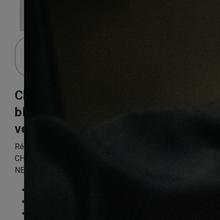
Connectez-vous pour accéder au panier.
Chêne select
blanc de neige
verni 120X14mm
Référence:
CHEN39PP306_1
CHENE MASSIF VERNI BROSSE SELECT BLANC DE
NEIGE 120x14mm LV – Certifié FSC 100 %
Essence
:
Chêne
Finition
:
Verni
Compatible sol chauffant
:
Non