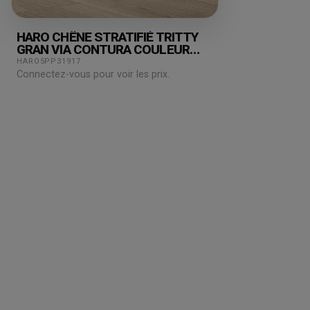
HARO CHÊNE STRATIFIÉ TRITTY
GRAN VIA CONTURA COULEUR
MURAILLE AUTHENTIC TOP
HARO5PP31917
CONNECT
Connectez-vous pour voir les prix.
Grossiste en parquet pour professionnels :