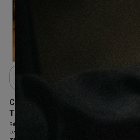
Connectez-vous pour accéder au panier.
CHÊNE
TOURNESOL
Référence:
CHENF3PP6010_1
Le
parquet chêne contrecollé Tournesol 190×15
mm
est un sol chaleureux et élégant, idéal pour