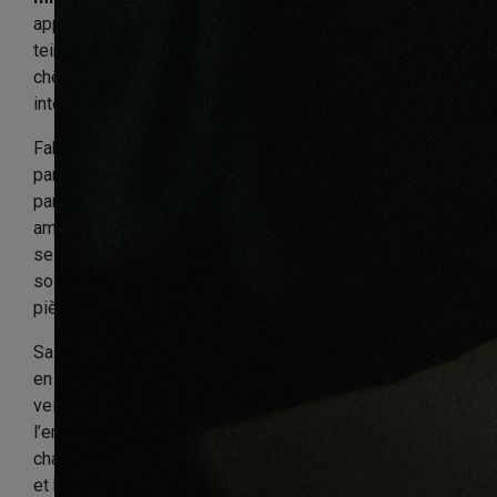
apporter de la lumière et du naturel à un intérieur. Sa
teinte douce et authentique met en valeur le charme du
chêne, avec un rendu à la fois moderne, sobre et
intemporel.
Fabriqué en
chêne contrecollé monolame
, ce
parquet offre une bonne stabilité et convient
parfaitement aux projets de rénovation comme aux
aménagements neufs. Ses lames larges de
190 mm
et
ses longueurs variables de
600 à 1900 mm
créent un
sol harmonieux, agréable visuellement et adapté aux
pièces de vie.
Sa finition
vernie brossée mate
protège le bois tout
en conservant un aspect naturel. Le brossage révèle le
veinage du chêne, tandis que le vernis facilite
l’entretien au quotidien. Les
4 chanfreins
soulignent
chaque lame et apportent une finition propre, structurée
et haut de gamme.