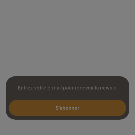
Grossiste en parquet pour professionnels :
accedez a des tarifs remises sur le chene
massif, contrecollé et stratifie. Stock reel,
livraison chantier et retrait 3h. Inscription avec
KBIS.
S'abonner