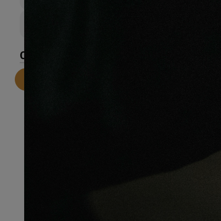
14mm
Largeur de lame
190mm
CARACTÉRISTIQUES
Telecharger la fiche technique
Recommandations pour une
installation parfaite