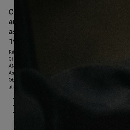
Chêne vieilli mat
antique rossel
assortis
190X14.2X1820mm
Référence:
CHENFPP2628
CHENE CONTRECOLLE RUSTIQUE HUILE VIEILLI MAT
ANTIQUE ROSSEL 190X14,2X1820/1215/600mm
Assortis
Obligatoire : Application d’huile-cire dès la 1ère
utilisation
Essence
:
Chêne
Finition
:
Huilé
Compatible sol chauffant
:
Non
Épaisseur totale