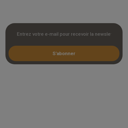
livraison chantier et retrait 3h. Inscription avec
KBIS.
S'abonner
Espace professionnel
Mon compte / Connexion
Créer un compte (KBIS)
Juridique