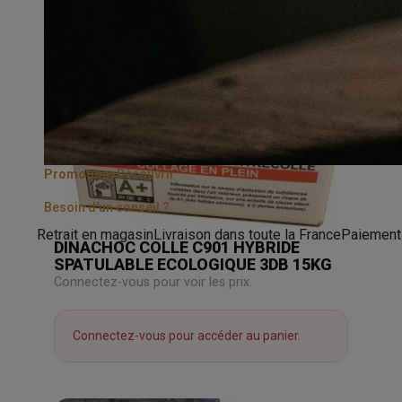
Promotions
Découvrir
Besoin d'un conseil ?
Retrait en magasin
Livraison dans toute la France
Paiement
DINACHOC COLLE C901 HYBRIDE
SPATULABLE ECOLOGIQUE 3DB 15KG
Connectez-vous pour voir les prix.
Connectez-vous pour accéder au panier.