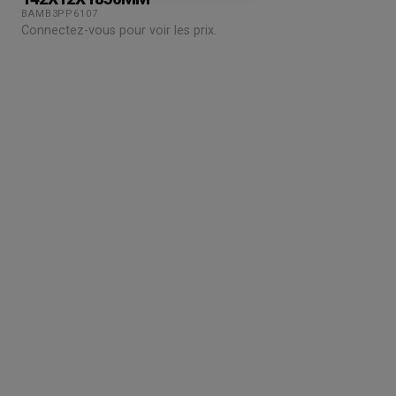
BAMB3PP6107
Connectez-vous pour voir les prix.
Grossiste en parquet pour professionnels :
accedez a des tarifs remises sur le chene
massif, contrecollé et stratifie. Stock reel,