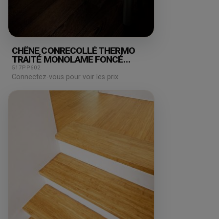
CHÊNE CONRECOLLÉ THERMO
TRAITÉ MONOLAME FONCÉ
120X13.5MM
517PP602
Connectez-vous pour voir les prix.