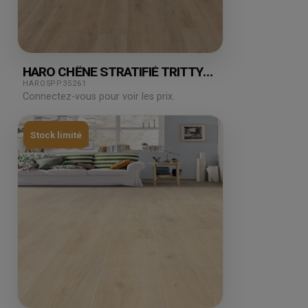
HARO CHÊNE STRATIFIÉ TRITTY
VENETO CREMA 1.98M²
HARO5PP35261
Connectez-vous pour voir les prix.
Stock limité