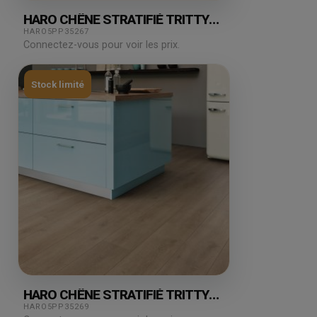
HARO CHÊNE STRATIFIÉ TRITTY
CAMPUS VENETO SABLE 2.49M²
HARO5PP35267
Connectez-vous pour voir les prix.
Stock limité
HARO CHÊNE STRATIFIÉ TRITTY
GRAN VIA VENETO 2.68M²
HARO5PP35269