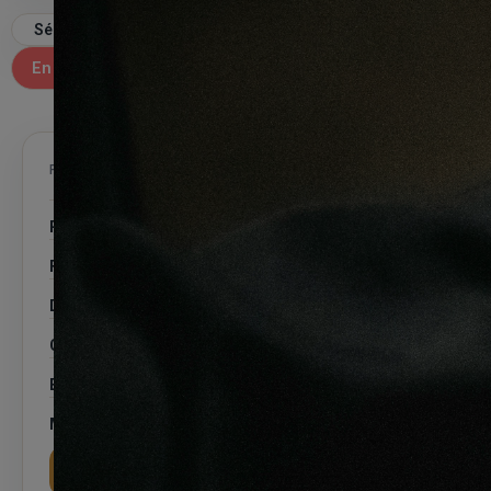
Trier par
En promotion
9 produits
FILTRER LES PRODUITS
Prix
Finition
Dimension
Couleur
Essence
Motif
Appliquer les filtres