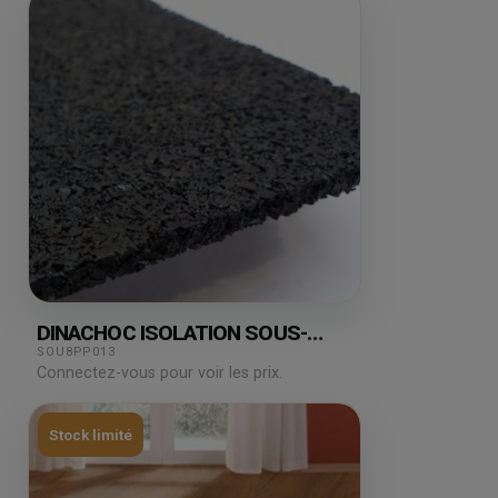
DINACHOC ISOLATION SOUS-
COUCHE S801 3MM 19DB
SOU8PP013
Connectez-vous pour voir les prix.
Stock limité