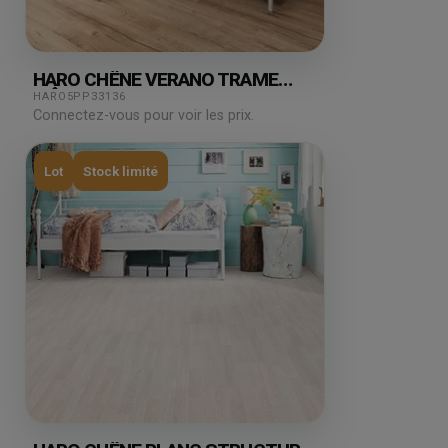
HARO CHÊNE VERANO TRAME
MÂT LOFT 1.38M²
HARO5PP33136
Connectez-vous pour voir les prix.
Lot
Stock limité