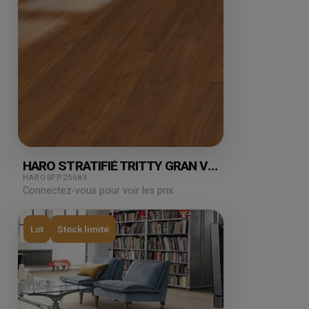
HARO STRATIFIÉ TRITTY GRAN VIA
AFRORMOSIA 2.13M²
HARO5PP25683
Connectez-vous pour voir les prix.
Lot
Stock limité