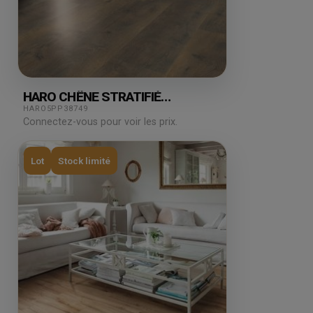
HARO CHÊNE STRATIFIÉ
BERGAMO 2.49M²
HARO5PP38749
Connectez-vous pour voir les prix.
Lot
Stock limité