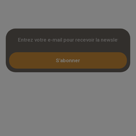
livraison chantier et retrait 3h. Inscription avec
KBIS.
S'abonner
Espace professionnel
Mon compte / Connexion
Créer un compte (KBIS)
Juridique