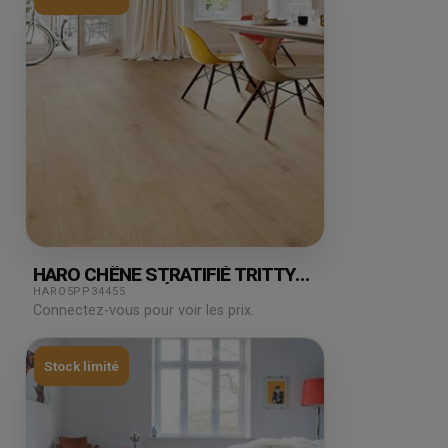
HARO CHÊNE STRATIFIÉ TRITTY
CAMPUS JUBILÉ PURO 7.47M²
HARO5PP34455
Connectez-vous pour voir les prix.
Stock limité