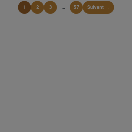
1
2
3
…
57
Suivant →
Grossiste en parquet pour professionnels :
accedez a des tarifs remises sur le chene
massif, contrecollé et stratifie. Stock reel,