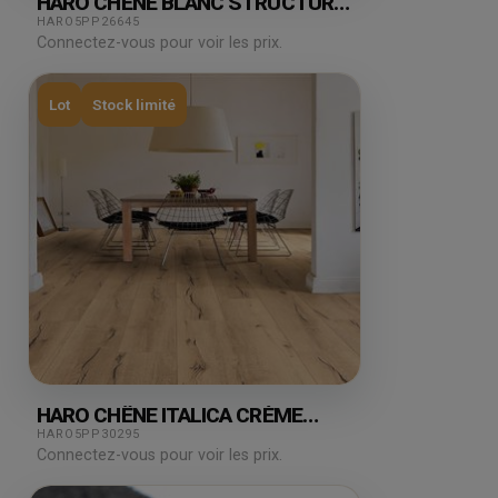
HARO CHÊNE BLANC STRUCTURE
AUTHENTIQUE 8.88M²
HARO5PP26645
Connectez-vous pour voir les prix.
Lot
Stock limité
HARO CHÊNE ITALICA CRÈME
AUTHENTIQUE 2.22M²
HARO5PP30295
Connectez-vous pour voir les prix.