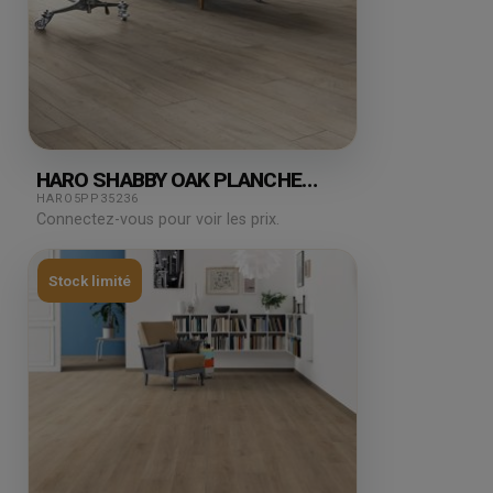
HARO SHABBY OAK PLANCHE
LARGE SOFT MAT TT90 8.88M²
HARO5PP35236
Connectez-vous pour voir les prix.
Stock limité