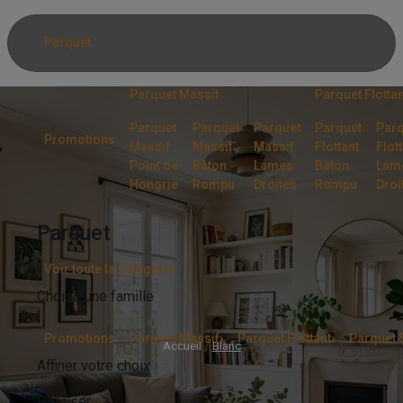
Panneau de gestion des cookies
Parquet
Parquet Massif
Parquet Flottan
Parquet
Parquet
Parquet
Parquet
Parq
Promotions
Massif
Massif
Massif
Flottant
Flot
Point de
Bâton
Lames
Bâton
Lam
Hongrie
Rompu
Droites
Rompu
Droi
Parquet
Voir toute la catégorie
Choisir une famille
Promotions
Parquet Massif
›
Parquet Flottant
›
Parquet S
Accueil
/
Blanc
Affiner votre choix
Préciser