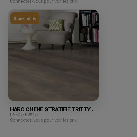
Connectez-vous pour voir les prix.
Stock limité
HARO CHÊNE STRATIFIÉ TRITTY
GRAN VIA BERGAMO CARBON
HARO5PP38767
5.36M²
Connectez-vous pour voir les prix.