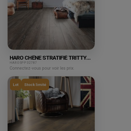
HARO CHÊNE STRATIFIÉ TRITTY
CAMPUS DUNA ESPRESSO
HARO5PP32787
7.47M²
Connectez-vous pour voir les prix.
Lot
Stock limité