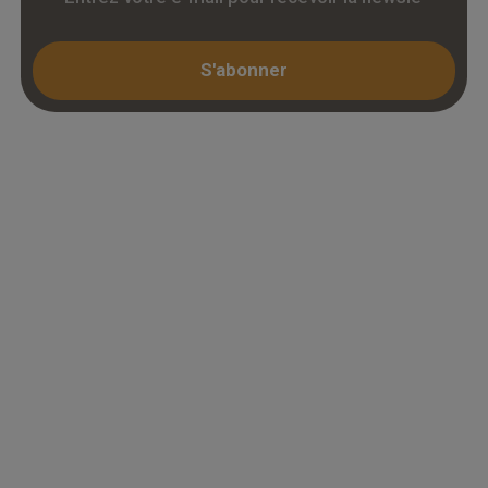
S'abonner
Espace professionnel
Mon compte / Connexion
Créer un compte (KBIS)
Juridique
Mentions légales
Conditions générales de vente
Politique de confidentialité