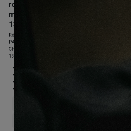
rompu chêne
metz
133X8X665mm
Référence:
DAHRBPP3766
PARQUET SOL STRATIFIE DECOART BATON ROMPU
CHENE METZ – GAMME VIEUX PARIS – 665mm x
133mm x 8mm – Certifié FSC Mix Credit
Essence
:
Chêne
Finition
:
Stratifié
Compatible sol chauffant
:
Non
FSC®
:
Certifié FSC Mix Credit
Épaisseur totale
8mm
Largeur de lame
133mm