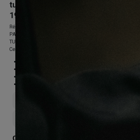
turin
193X8X1380mm
Référence:
DAEXQPP3672
PARQUET SOL STRATIFIE DECOART – CHENE DE
TURIN – GAMME MILAN – 1380mmX193mmX8mm –
Certifié FSC Mix Credit
Essence
:
Chêne
Finition
:
Stratifié
Compatible sol chauffant
:
Non
FSC®
:
Certifié FSC Mix Credit
Épaisseur totale
8mm
Largeur de lame
193mm
CARACTÉRISTIQUES