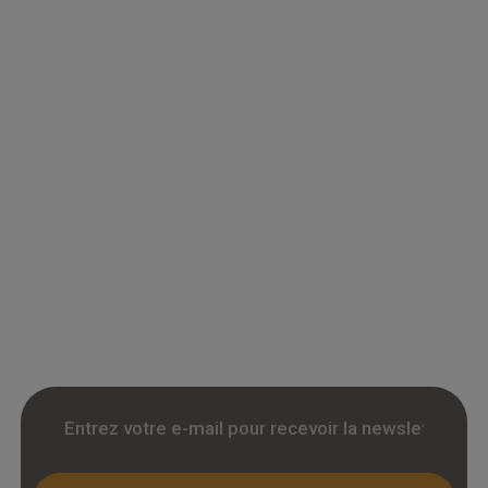
Grossiste en parquet pour professionnels :
accedez a des tarifs remises sur le chene
massif, contrecollé et stratifie. Stock reel,
livraison chantier et retrait 3h. Inscription avec
KBIS.