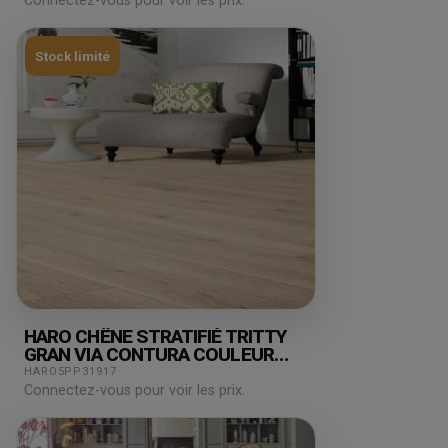
Connectez-vous pour voir les prix.
Stock limité
HARO CHÊNE STRATIFIÉ TRITTY
GRAN VIA CONTURA COULEUR
MURAILLE AUTHENTIC TOP
HARO5PP31917
CONNECT
Connectez-vous pour voir les prix.