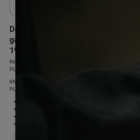
Connectez-vous pour accéder au panier.
Decoart chêne
gala gris
193X8X1380mm
Référence:
DAEXQPP4786
PLINTHE ASSORTIE
KNPLIN4786
PLINTHE MDF GALA GRIS 40X22X2400
Essence
:
Chêne
Finition
:
Stratifié
Compatible sol chauffant
:
Non
FSC®
:
Certifié FSC Mix Credit
Épaisseur totale