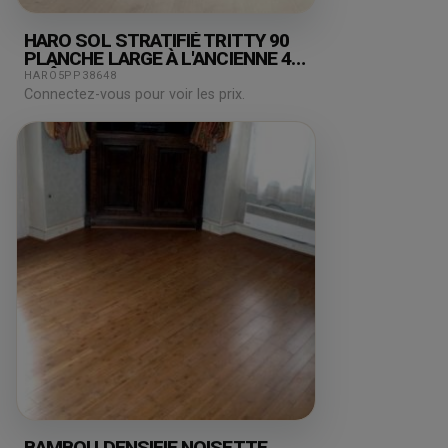
HARO SOL STRATIFIÉ TRITTY 90
PLANCHE LARGE À L'ANCIENNE 4V
CHÊNE SAVONA BLANC* SOFT
HARO5PP38648
MAT TOP CONNECT PRIX POUR LE
Connectez-vous pour voir les prix.
LOT DE 31,08M²
BAMBOU DENSIFIE NOISETTE