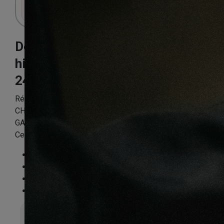
Connectez-vous pour accéder au panier.
Decoart chêne
highland titane
244X10X1845mm
Référence:
DAMTPPP4796
CHENE STRATIFIE DECOART HIGHLAND TITANE –
GAMME AMSTERDAM – 1845mmX244mmX10mm –
Certifié FSC Mix Credit
Essence
:
Chêne
Finition
:
Stratifié
Compatible sol chauffant
:
Non
FSC®
:
Certifié FSC Mix Credit
Épaisseur totale
10mm