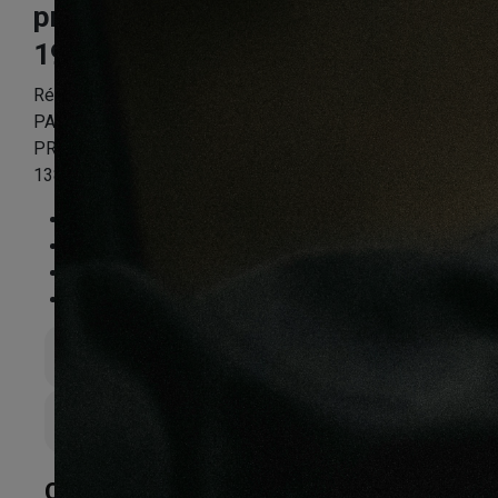
prestige fonce
193X8X1380mm
Référence:
DAEXQPP4168
PARQUET SOL STRATIFIE DECOART – CHENE
PRESTIGE FONCE – GAMME MILAN –
1380mmX193mmX8mm – Certifié FSC Mix Credit
Essence
:
Chêne
Finition
:
Stratifié
Compatible sol chauffant
:
Non
FSC®
:
Certifié FSC Mix Credit
Épaisseur totale
8mm
Largeur de lame
193mm
CARACTÉRISTIQUES