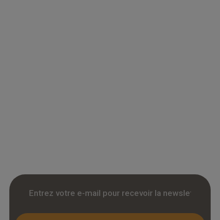
Grossiste en parquet pour professionnels :
accedez a des tarifs remises sur le chene
massif, contrecollé et stratifie. Stock reel,
livraison chantier et retrait 3h. Inscription avec
KBIS.