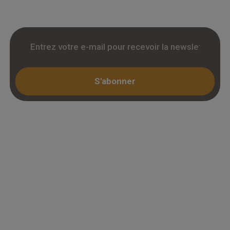
KBIS.
S'abonner
Espace professionnel
Mon compte / Connexion
Créer un compte (KBIS)
Juridique