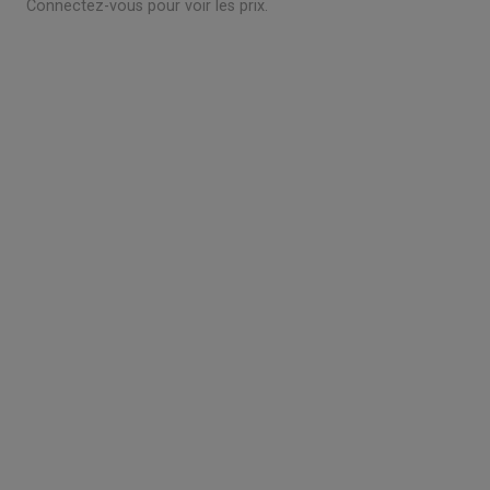
Connectez-vous pour voir les prix.
Grossiste en parquet pour professionnels :
accedez a des tarifs remises sur le chene
massif, contrecollé et stratifie. Stock reel,
livraison chantier et retrait 3h. Inscription avec