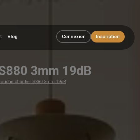
t
Blog
Connexion
Inscription
er S880 3mm 19dB
-couche chantier S880 3mm 19dB