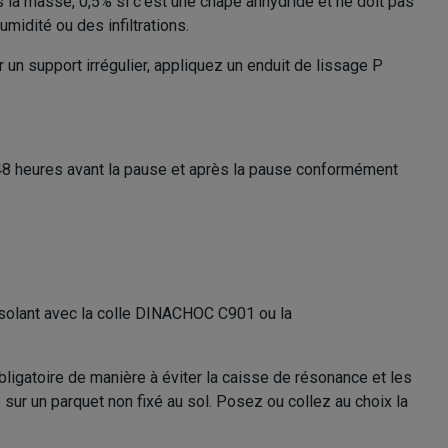
s la masse, 0,5% si c’est une chape anhydride et ne doit pas
midité ou des infiltrations.
 un support irrégulier, appliquez un enduit de lissage P
 48 heures avant la pause et après la pause conformément
’isolant avec la colle DINACHOC C901 ou la
obligatoire de manière à éviter la caisse de résonance et les
 sur un parquet non fixé au sol. Posez ou collez au choix la