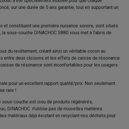
tchouc a été spécialement étudiée pour que chaque
cé, sur une durée de 5 ans garantie, tout en supportant un
ts et constituent une première nuisance sonore, sont situés
s), la sous-couche DINACHOC S880 vous met à l'abris de
 du revêtement, créant ainsi un véritable cocon au
pas entre deux cloisons et les effets de caisse de résonance
 caisse de résonance sont inconfortables pour les usagers
e pour un excellent rapport qualité/prix. Non seulement
se rare !
tte sous-couche est issu de produits régénérés,
ouc, DINACHOC n'utilise pas de nouvelles matières
des matériaux déjà éxistant en recyclant nos déchets pour