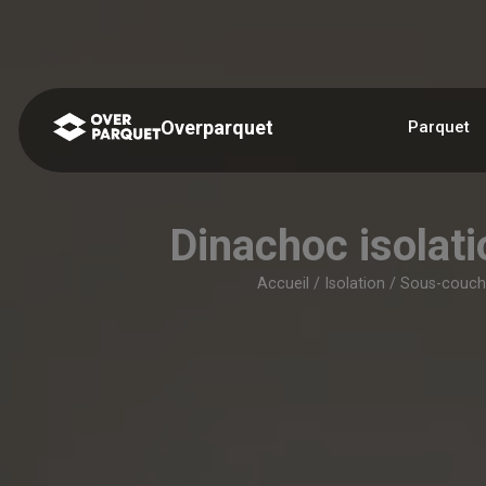
Panneau de gestion des cookies
Overparquet
Parquet
Dinachoc isolat
Accueil
/
Isolation
/
Sous-couch