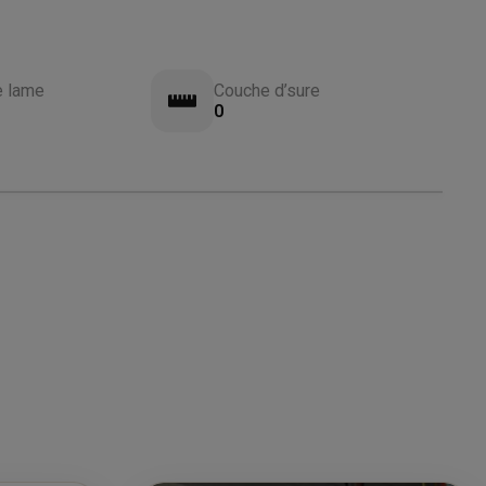
e lame
Couche d’sure
0