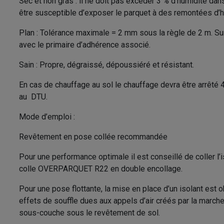
Sec et non gras : il ne doit pas excéder 3 % d’humidité dan
être susceptible d’exposer le parquet à des remontées d’hu
Plan : Tolérance maximale = 2 mm sous la règle de 2 m. Sur
avec le primaire d’adhérence associé.
Sain : Propre, dégraissé, dépoussiéré et résistant.
En cas de chauffage au sol le chauffage devra être arrêté
au DTU.
Mode d’emploi :
Revêtement en pose collée recommandée
Pour une performance optimale il est conseillé de coller l
colle OVERPARQUET R22 en double encollage.
Pour une pose flottante, la mise en place d’un isolant est 
effets de souffle dues aux appels d’air créés par la marche
sous-couche sous le revêtement de sol.