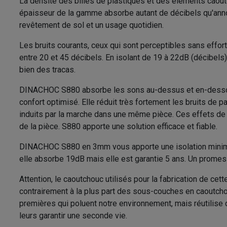
La densité des billes de plastiques et des éléments caou
épaisseur de la gamme absorbe autant de décibels qu'annon
revêtement de sol et un usage quotidien.
Les bruits courants, ceux qui sont perceptibles sans effor
entre 20 et 45 décibels. En isolant de 19 à 22dB (décibel
bien des tracas.
DINACHOC S880 absorbe les sons au-dessus et en-dessous
confort optimisé. Elle réduit très fortement les bruits de 
induits par la marche dans une même pièce. Ces effets de
de la pièce. S880 apporte une solution efficace et fiable.
DINACHOC S880 en 3mm vous apporte une isolation minimal
elle absorbe 19dB mais elle est garantie 5 ans. Un promes
Attention, le caoutchouc utilisés pour la fabrication de ce
contrairement à la plus part des sous-couches en caoutch
premières qui poluent notre environnement, mais réutilise 
leurs garantir une seconde vie.