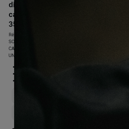
disano aqua pl
campagne trame
35.85m²
Référence:
HARO5PP36247
SOL DISANO AQUA PL A L’ANCIENNE CHENE
CAMPAGNE TRAME 4V LOT DE 35,85 M2
UNIQUEMENT VISIBLE A PANTIN
Essence
:
Chêne
Finition
:
Non
Compatible sol chauffant
:
Oui
Épaisseur totale
9mm
Largeur de lame
235mm