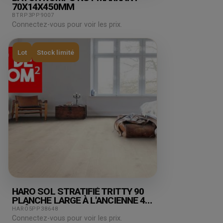
70X14X450MM
BTRP3PP9007
Connectez-vous pour voir les prix.
Lot
Stock limité
HARO SOL STRATIFIÉ TRITTY 90
PLANCHE LARGE À L'ANCIENNE 4V
CHÊNE SAVONA BLANC* SOFT
HARO5PP38648
MAT TOP CONNECT PRIX POUR LE
Connectez-vous pour voir les prix.