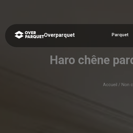
Panneau de gestion des cookies
Overparquet
Parquet
Haro chêne parq
Accueil
/
Non c