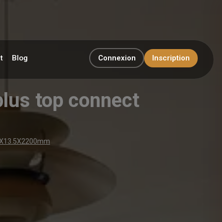
t
Blog
Connexion
Inscription
plus top connect
180X13.5X2200mm