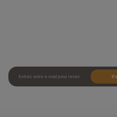
Grossiste en parquet pour professionnels 
des tarifs remises sur le chene massif, co
stratifie. Stock reel, livraison chantier et r
Inscription avec KBIS.
S'
Copyright 2026 Overparquet