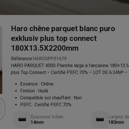
Haro chêne parquet blanc puro
exklusiv plus top connect
180X13.5X2200mm
Référence:
HARO5PP31679
HARO PARQUET 4000 Planche large à l’ancienne 180×13.5
plus Top Connect – Certifié PEFC 70% – LOT DE 6.34M
Essence
:
Chêne
Finition
:
Huilé
Compatible sol chauffant
:
Non
PEFC
:
Certifié PEFC 70%
Épaisseur totale
Largeur d
14mm
180mm