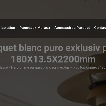
Isolation
Panneaux Muraux
Accessoires Parquet
Contac
uet blanc puro exklusiv 
180X13.5X2200mm
lassé
/
Haro chêne parquet blanc puro exklusiv plus top connect 