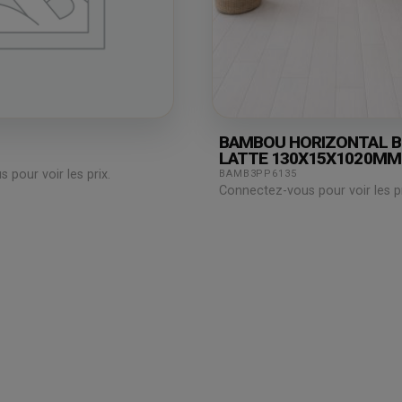
BAMBOU HORIZONTAL 
LATTE 130X15X1020MM
pour voir les prix.
BAMB3PP6135
Connectez-vous pour voir les pr
Espace