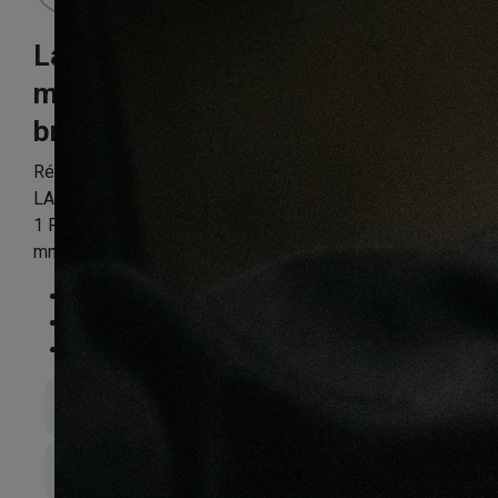
Lame de terrasse
massaranduba
brut 145X21mm
Référence:
LAME1PP6033
LAME DE TERRASSE MASSARANDUBA BRUT PROFIL
1 FACE LISSE 1 FACE STRIEE 145x21x915mm (+/- 3
mm)
Essence
:
Massaranduba
Finition
:
Brut
Compatible sol chauffant
:
Oui
Épaisseur totale
21mm
Largeur de lame
145mm