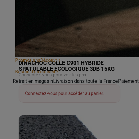
Promotions
Découvrir
DINACHOC COLLE C901 HYBRIDE
SPATULABLE ECOLOGIQUE 3DB 15KG
Besoin d'un conseil ?
Connectez-vous pour voir les prix.
Retrait en magasin
Livraison dans toute la France
Paiement
Connectez-vous pour accéder au panier.