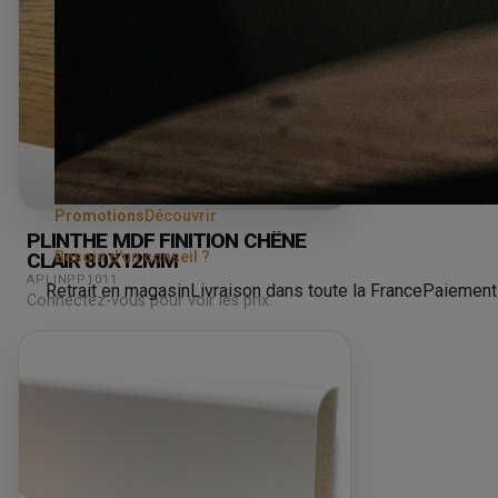
Promotions
Découvrir
PLINTHE MDF FINITION CHÊNE
Besoin d'un conseil ?
CLAIR 80X12MM
APLINPP1011
Retrait en magasin
Livraison dans toute la France
Paiement
Connectez-vous pour voir les prix.