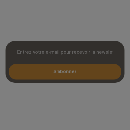
accedez a des tarifs remises sur le chene
massif, contrecollé et stratifie. Stock reel,
livraison chantier et retrait 3h. Inscription avec
KBIS.
S'abonner
Espace professionnel
Mon compte / Connexion
Créer un compte (KBIS)