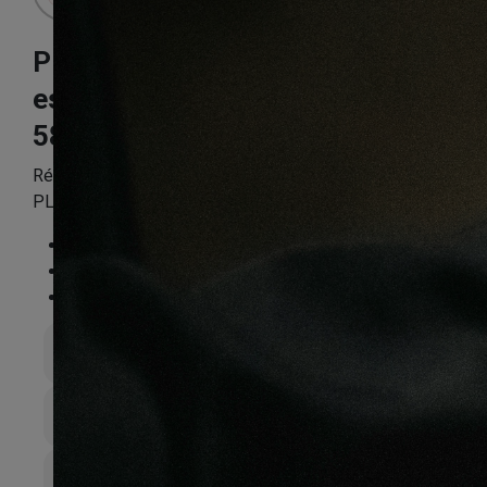
Plinthe double
essence manoir
58X19X2200mm
Référence:
APLINPP2007
PLINTHE DOUBLE ESSENCE MANOIR 58*19*2200mm
Essence
:
Merbau
Finition
:
Non
Compatible sol chauffant
:
Non
Épaisseur totale
58mm
Largeur de lame
19mm
Couche d’sure