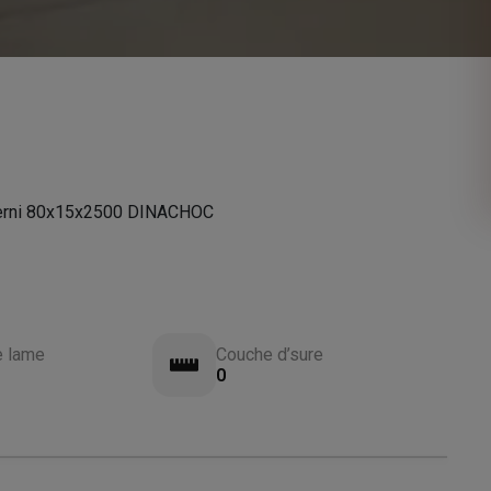
rni 80x15x2500 DINACHOC
e lame
Couche d’sure
0