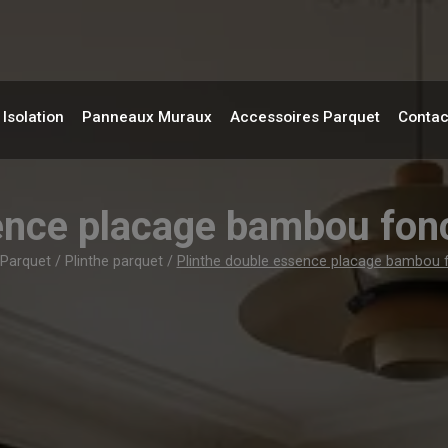
Isolation
Panneaux Muraux
Accessoires Parquet
Contac
ssence placage bambou f
 Parquet
/
Plinthe parquet
/
Plinthe double essence placage bambo