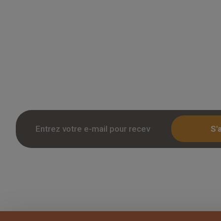
Grossiste en parquet pour professionnels 
des tarifs remises sur le chene massif, co
stratifie. Stock reel, livraison chantier et r
Inscription avec KBIS.
S'
Copyright 2026 Overparquet