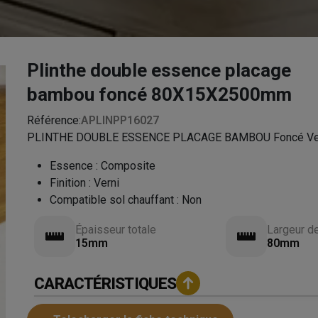
Plinthe double essence placage
bambou foncé 80X15X2500mm
Référence:
APLINPP16027
PLINTHE DOUBLE ESSENCE PLACAGE BAMBOU Foncé Ve
Essence
:
Composite
Finition
:
Verni
Compatible sol chauffant
:
Non
Épaisseur totale
Largeur d
15mm
80mm
CARACTÉRISTIQUES