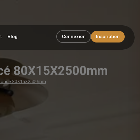
t
Blog
Connexion
Inscription
oncé 80X15X2500mm
u foncé 80X15X2500mm