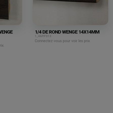
 WENGE
1/4 DE ROND WENGE 14X14MM
1_46PP013
Connectez-vous pour voir les prix.
ix.
Juridique
Assistance
& Technique
Mentions légales