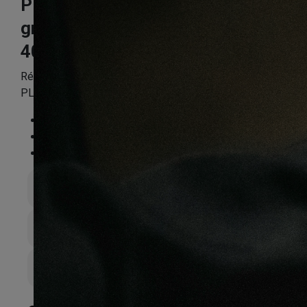
Plinthe mdf gala
gris
40X22X2400mm
Référence:
KNPLIPPN4786
PLINTHE MDF GALA GRIS 40X22X2400
Essence
:
Composite
Finition
:
Stratifié
Compatible sol chauffant
:
Non
Épaisseur totale
22mm
Largeur de lame
40mm
Couche d’sure
0