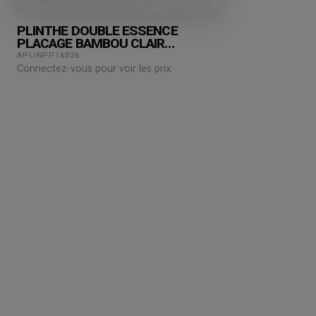
PLINTHE DOUBLE ESSENCE
PLACAGE BAMBOU CLAIR
80X15X2500MM
APLINPP16026
Connectez-vous pour voir les prix.
Grossiste en parquet pour professionnels :