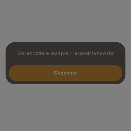
accedez a des tarifs remises sur le chene
massif, contrecollé et stratifie. Stock reel,
livraison chantier et retrait 3h. Inscription avec
KBIS.
S'abonner
Espace professionnel
Mon compte / Connexion
Créer un compte (KBIS)