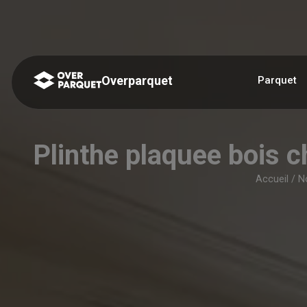
Panneau de gestion des cookies
Overparquet
Parquet
Plinthe plaquee bois 
Accueil
/
N