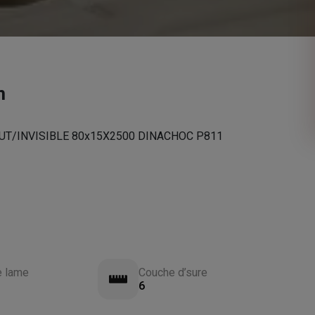
m
UT/INVISIBLE 80x15X2500 DINACHOC P811
e lame
Couche d’sure
6