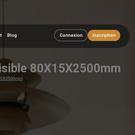
t
Blog
Connexion
Inscription
invisible 80X15X2500mm
0X15X2500mm