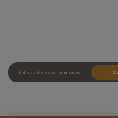
Grossiste en parquet pour professionnels 
des tarifs remises sur le chene massif, co
stratifie. Stock reel, livraison chantier et r
Inscription avec KBIS.
S'
Copyright 2026 Overparquet