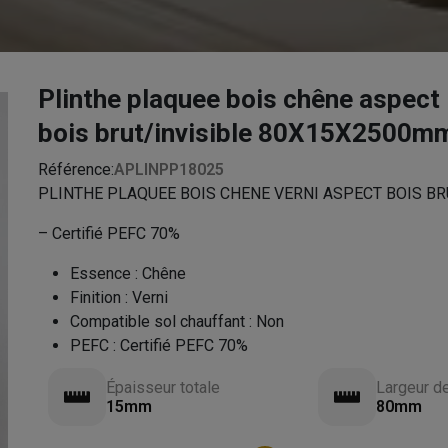
Plinthe plaquee bois chêne aspect
bois brut/invisible 80X15X2500m
Référence:
APLINPP18025
PLINTHE PLAQUEE BOIS CHENE VERNI ASPECT BOIS BR
– Certifié PEFC 70%
Essence
:
Chêne
Finition
:
Verni
Compatible sol chauffant
:
Non
PEFC
:
Certifié PEFC 70%
Épaisseur totale
Largeur d
15mm
80mm