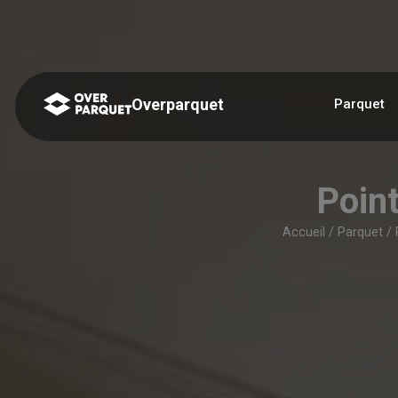
Panneau de gestion des cookies
Overparquet
Parquet
Poin
Accueil
/
Parquet
/