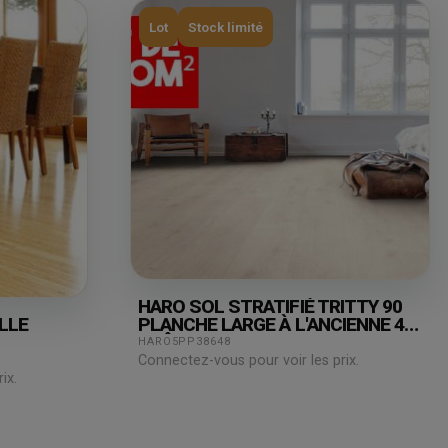
Lot
Stock limité
HARO SOL STRATIFIÉ TRITTY 90
LLE
PLANCHE LARGE À L'ANCIENNE 4V
CHÊNE SAVONA BLANC* SOFT
HARO5PP38648
MAT TOP CONNECT PRIX POUR LE
Connectez-vous pour voir les prix.
LOT DE 31,08M²
ix.