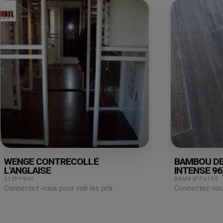
WENGE CONTRECOLLÉ
BAMBOU DEN
L'ANGLAISE
INTENSE 9
512PP890
BAMB3PP6103
Connectez-vous pour voir les prix.
Connectez-vous 