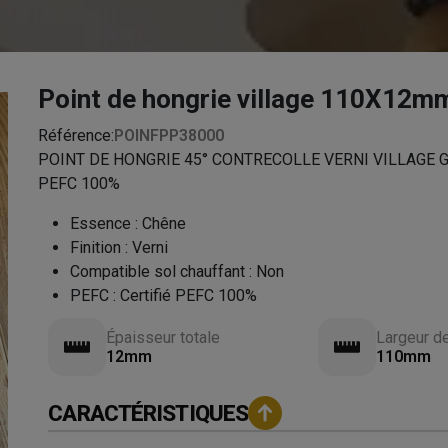
Point de hongrie village 110X12m
Référence:
POINFPP38000
POINT DE HONGRIE 45° CONTRECOLLE VERNI VILLAGE GO4
PEFC 100%
Essence
:
Chêne
Finition
:
Verni
Compatible sol chauffant
:
Non
PEFC
:
Certifié PEFC 100%
Épaisseur totale
Largeur d
12mm
110mm
CARACTÉRISTIQUES