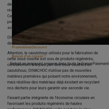
de pas entre deux cloisons et les effets de caisse de
résonance induits par la marche dans une même pièce.
Ces effets de caisse de résonance sont inconfortables
pour les usagers de la pièce. S880 apporte une
solution efficace et fiable.
DINACHOC S880 en 5mm vous apporte une isolation
de 20dB à prix très doux pour une confort bien mérité !
Promotions
Découvrir
Attention, le caoutchouc utilisés pour la fabrication de
Besoin d'un conseil ?
cette sous-couche est issu de produits régénérés,
Retrait en magasin
Livraison dans toute la France
Paiement
contrairement à la plus part des sous-couches en
caoutchouc, DINACHOC n'utilise pas de nouvelles
matières premières qui poluent notre environnement,
mais réutilise des matériaux déjà éxistant en recyclant
nos déchets pour leurs garantir une seconde vie.
Faisant partie intégrante de l'économie circulaire en
favorisant les produits régénérés de hautes