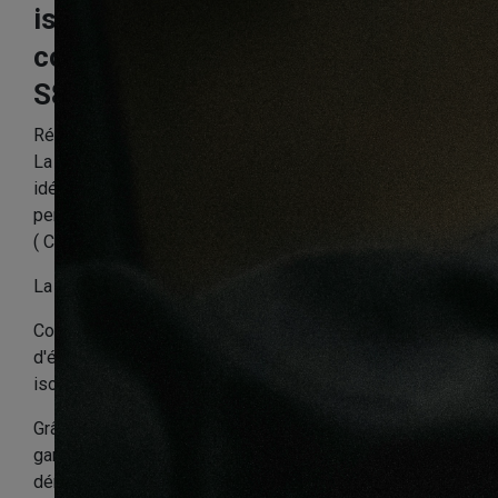
isolation sous-
couche chantier
S880 5mm 20dB
Référence:
SOU8PP815
La sous-couche DINACHOC S880 est l'alternative
idéale pour obtenir une isolation acoustique
performante tout en restant dans son budget
( CAOUTCHOUC RÉGÉNÉRÉ ).
La série S880 est garantie 5 ans.
Composée de caoutchouc de pneus recyclé et
d'éléments plastiques recyclés, elle apporte une
isolation acoustique ultra fiable à moyen terme.
Grâce à sa composition en matériaux recyclés, la
gamme DINACHOC S880 s'inscrit dans une véritable
démarche d'économie circulaire. Tout est récupérée,