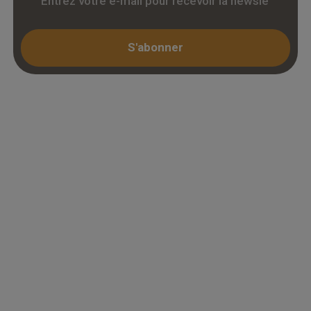
S'abonner
Espace professionnel
Mon compte / Connexion
Créer un compte (KBIS)
Juridique
Mentions légales
Conditions générales de vente
Politique de confidentialité