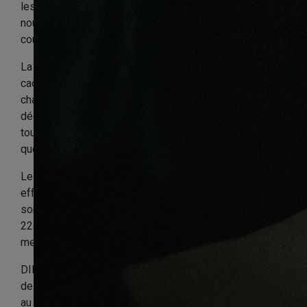
les matières retrouvent une seconde vie grâce à ce
nouvel usage et la planète aussi dit merci à votre sous-
couche acoustique.
La densité des billes de plastiques et des éléments
caoutchouc a été spécialement étudiée pour que
chaque épaisseur de la gamme absorbe autant de
décibels qu'annoncé, sur une durée de 5 ans garantie,
tout en supportant un revêtement de sol et un usage
quotidien.
Les bruits courants, ceux qui sont perceptibles sans
efforts et constituent une première nuisance sonore,
sont situés entre 20 et 45 décibels. En isolant de 19 à
22dB (décibels), la sous-couche DINACHOC S880 vous
met à l'abris de bien des tracas.
DINACHOC S880 absorbe les sons au-dessus et en-
dessous du revêtement, créant ainsi un véritable cocon
au confort optimisé. Elle réduit très fortement les bruits