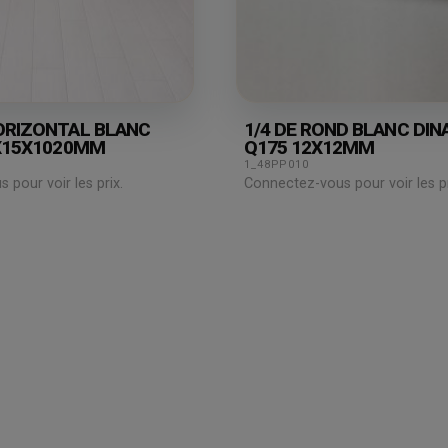
RIZONTAL BLANC
1/4 DE ROND BLANC DI
X15X1020MM
Q175 12X12MM
1_48PP010
pour voir les prix.
Connectez-vous pour voir les pr
Espace
professionnel