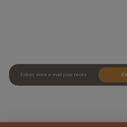
Grossiste en parquet pour professionnels 
des tarifs remises sur le chene massif, co
stratifie. Stock reel, livraison chantier et r
Inscription avec KBIS.
S'
Copyright 2026 Overparquet