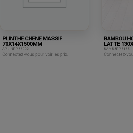
PLINTHE CHÊNE MASSIF
BAMBOU HO
70X14X1500MM
LATTE 130
APLINPP36002
BAMB3PP6135
Connectez-vous pour voir les prix.
Connectez-vous 