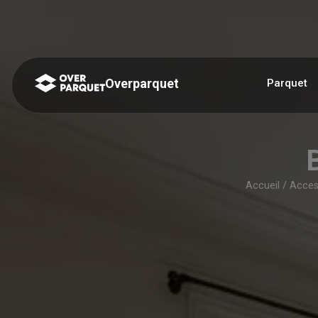
Panneau de gestion des cookies
Overparquet
Parquet
Accueil
/
Acces