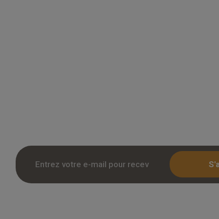
Grossiste en parquet pour professionnels 
des tarifs remises sur le chene massif, co
stratifie. Stock reel, livraison chantier et r
Inscription avec KBIS.
S'