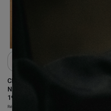
Connectez-vous pour accéder au panier.
Chêne Empereur
Naturel
190X15X950mm
Référence:
CHENFPP36020