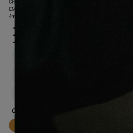
CHENE CONTRECOLLE VERNI BROSSE PR BIS
EMPEREUR NATUREL 190X15X950-1900mm GO-4 –
4mm de couche d'usure
Essence
:
Chêne
Finition
:
Verni
Compatible sol chauffant
:
Non
Épaisseur totale
15mm
Largeur de lame
190mm
Couche d’sure
6
CARACTÉRISTIQUES
Telecharger la fiche technique