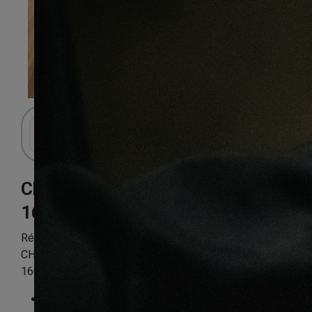
Connectez-vous pour accéder au panier.
Chêne naturel
160X21X2100mm
Référence:
CHEN39PP348_1
CHENE MASSIF VERNI BROSSE NATUREL PR BIS GO4
160X21X2100mm – Certifié FSC 100 %
Essence
:
Chêne