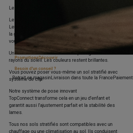
Les atouts des sols stratifiés HARO en un clin d'œil:
Les sols stratifiés haut de gamme sont très résistants.
Leur surface résistante aux rayures et à l'abrasion est
la garantie de profiter longtemps de votre sol. Même si
vous renversez souvent vos chaises par terre.
Un traitement de surface anti-UV protège le sol des
Promotions
Découvrir
rayons du soleil. Les couleurs restent brillantes.
Besoin d'un conseil ?
Vous pouvez poser vous-même un sol stratifié avec
Retrait en magasin
Livraison dans toute la France
Paiement
système de clip.
Notre système de pose innovant
TopConnect transforme cela en un jeu d’enfant et
garantit aussi l’ajustement parfait et la stabilité des
lames.
Tous nos sols stratifiés sont compatibles avec un
chauffage ou une climatisation au sol. Ils conduisent