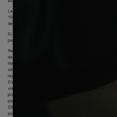
assez compliquée comme ça !
Le sol stratifié existe depuis le milieu des années
1980. Aujourd'hui encore, il est le symbole d'un mode
de vie durable et moderne, sans prise de tête.
Si les sols stratifiés sont si appréciés, c'est avant tout
pour leur robustesse et leur polyvalence.
Notre stratifié haut de gamme à l’aspect d’une planche
de divers bois authentique est à la fois beau et naturel,
mais il est également très facile à poser. Toutefois, le
stratifié à clipser ne doit pas être posé sur un ancien
revêtement de sol type moquette, dalle vinyle, lino…
D’autant plus si vous optez pour une pose flottante,
vous devrez retirer l'ancien revêtement avant de
procéder à la pose et idéalement d'opter
pour notre sous couche d'isolation phonique
DINACHOC S801 afin d’obtenir les meilleurs résultats
possible.