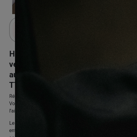
Connectez-vous pour accéder au panier.
Haro chêne
veneto miel
authentic mât
TT200 aqua
Référence:
HARO5PP37372
Vous cherchez un revêtement de sol résistant et dans
l’air du temps ?
Les sols stratifiés à clipser, aussi faciles à poser qu’à
entretenir, cochent toutes les cases. La vie est déjà