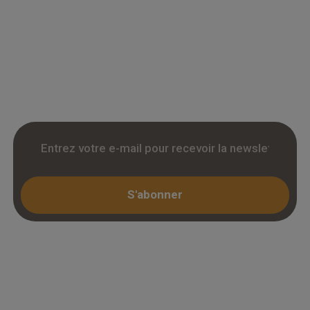
Grossiste en parquet pour professionnels :
accedez a des tarifs remises sur le chene
massif, contrecollé et stratifie. Stock reel,
livraison chantier et retrait 3h. Inscription avec
KBIS.
S'abonner
Espace professionnel
Mon compte / Connexion