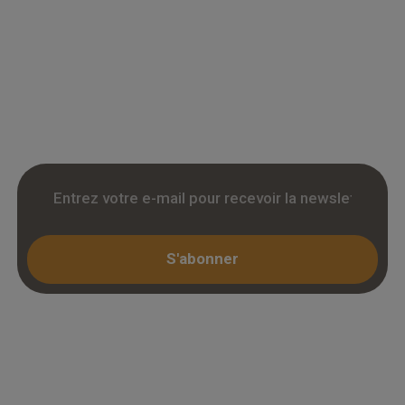
Grossiste en parquet pour professionnels :
accedez a des tarifs remises sur le chene
massif, contrecollé et stratifie. Stock reel,
livraison chantier et retrait 3h. Inscription avec
KBIS.
S'abonner
Espace professionnel
Mon compte / Connexion