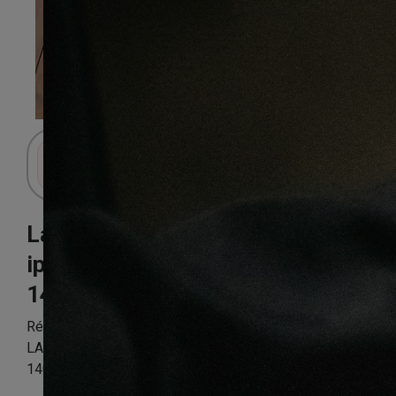
Connectez-vous pour accéder au panier.
Lame de terrasse
ipe brut
140X19mm
Référence:
VLAME1PP6010_1
LAME DE TERRASSE IPE BRUT DECK 2 FACES LISSES
140x19x L900-970-1250mm