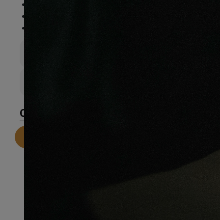
Essence
:
Ipé
Finition
:
Brut
Compatible sol chauffant
:
Non
Épaisseur totale
19mm
Largeur de lame
140mm
CARACTÉRISTIQUES
Telecharger la fiche technique
Recommandations pour une
installation parfaite