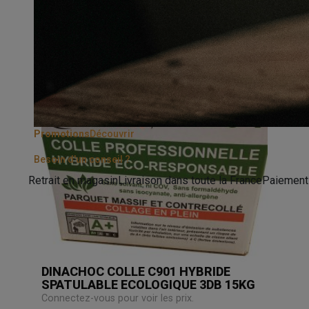
Promotions
Découvrir
Besoin d'un conseil ?
Retrait en magasin
Livraison dans toute la France
Paiement
DINACHOC COLLE C901 HYBRIDE
SPATULABLE ECOLOGIQUE 3DB 15KG
Connectez-vous pour voir les prix.