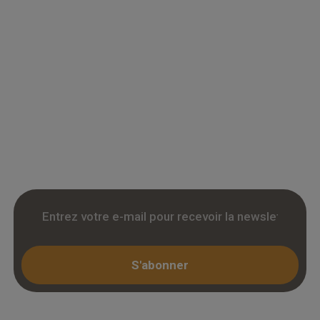
Grossiste en parquet pour professionnels :
accedez a des tarifs remises sur le chene
massif, contrecollé et stratifie. Stock reel,
livraison chantier et retrait 3h. Inscription avec
KBIS.
S'abonner