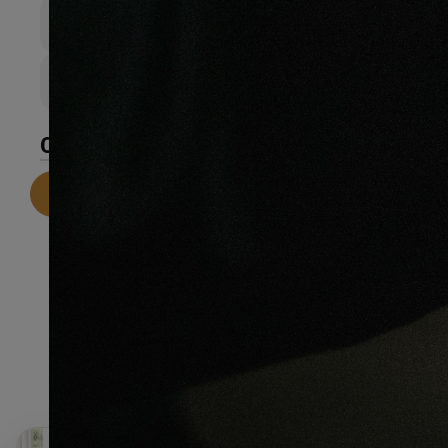
Épaisseur totale
0mm
Largeur de lame
0mm
CARACTÉRISTIQUES
Telecharger la fiche technique