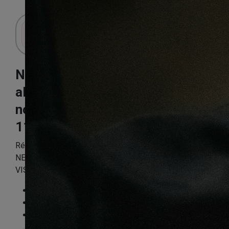
Connectez-vous pour accéder au panier.
Nez de marche
alu dore bande
noire visser
113X52X30mm
Référence:
NEZPP002
NEZ DE MARCHE ALU DORE + BANDE NOIRE A
VISSER 113*52*30 (21681)
Essence
:
Non
Finition
:
Non
Compatible sol chauffant
:
Non